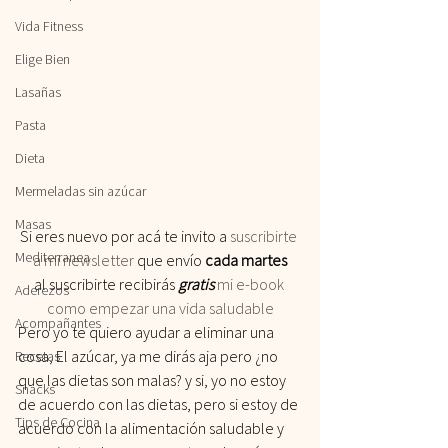
Vida Fitness
Elige Bien
Lasañas
Pasta
Dieta
Mermeladas sin azúcar
Masas
Si eres nuevo por acá te invito a
 suscribirte 
Mediterranea
a mi newsletter
 que envío 
cada martes
al suscribirte recibirás
 gratis
 mi e-book 
Aderezos
como empezar una vida saludable
Acompañantes
Pero yo te quiero ayudar a eliminar una 
cosa, El azúcar, ya me dirás aja pero ¿no 
Recetas
que las dietas son malas? y si, yo no estoy 
Snacks
de acuerdo con las dietas, pero si estoy de 
Tips de Cocina
acuerdo con la alimentación saludable y 