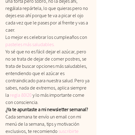
una torta pero sobro, no la dejes ahí, 
regálala repártela, lo que quieras pero no 
dejes eso ahí porque te va a picar el ojo 
cada vez que le pases por al frente y vas a 
caer.
Lo mejor es celebrar los cumpleaños con 
pasteles más saludables.
Yo sé que no es fácil dejar el azúcar, pero 
no se trata de dejar de comer postres, se 
trata de buscar opciones más saludables, 
entendiendo que el azúcar es 
contraindicado para nuestra salud. Pero ya 
sabes, nada de extremos, aplica siempre 
la 
regla 80I20
 y lo más importante come 
con consciencia.
¿Ya te apuntaste a mi newsletter semanal?
Cada semana te envío un email con mi 
menú de la semana, tips y motivación 
exclusivos, te recomiendo
suscribirte