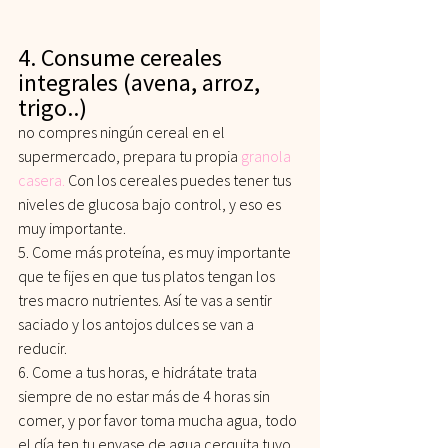
4. Consume cereales 
integrales (avena, arroz, 
trigo..) 
no compres ningún cereal en el 
supermercado, prepara tu propia 
granola 
casera.
Con los cereales puedes tener tus 
niveles de glucosa bajo control, y eso es 
muy importante.
5. Come más proteína, es muy importante 
que te fijes en que tus platos tengan los 
tres macro nutrientes. Así te vas a sentir 
saciado y los antojos dulces se van a 
reducir.
6. Come a tus horas, e hidrátate trata 
siempre de no estar más de 4 horas sin 
comer, y por favor toma mucha agua, todo 
el día ten tu envase de agua cerquita tuyo.