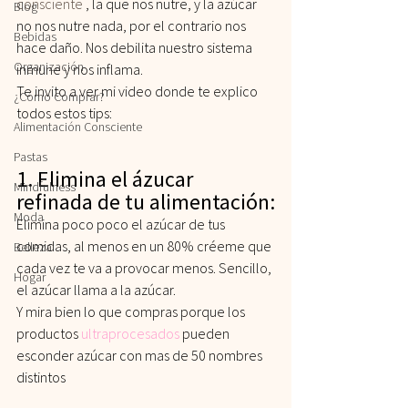
consciente
 , la que nos nutre, y la azúcar 
Blog
no nos nutre nada, por el contrario nos 
Bebidas
hace daño. Nos debilita nuestro sistema 
Organización
inmune y nos inflama.
Te invito a ver mi video donde te explico 
¿Cómo Comprar?
todos estos tips:
Alimentación Consciente
Pastas
1. Elimina el ázucar 
Mindfulness
refinada de tu alimentación:
Moda
Elimina poco poco el azúcar de tus 
comidas, al menos en un 80% créeme que 
Belleza
cada vez te va a provocar menos. Sencillo, 
Hogar
el azúcar llama a la azúcar.
Y mira bien lo que compras porque los 
productos
ultraprocesados 
pueden 
esconder azúcar con mas de 50 nombres 
distintos