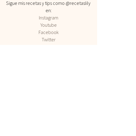
Sigue mis recetas y tips como @recetaslily 
en:
Instagram
Youtube
Facebook
Twitter
Pinterest 
#Ansiedad
Blog
Alimentación Consciente
Mindfulness
Ver todo
Entradas relacionadas