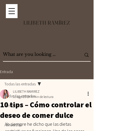
LILIBETH RAMÍREZ
Entrada
Todas las entradas
LILIBETH RAMIREZ
Todas las entradas
13 ago 2019
4 min de lectura
10 tips – Cómo controlar el
Desayunos
deseo de comer dulce
Postres
Yo siempre he dicho que las dietas 
Almuerzos
restrictivas no funcionan. Una de las cosas 