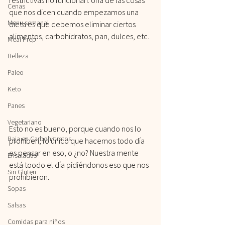
Cenas
que nos dicen cuando empezamos una 
Menu semanal
dieta es que debemos eliminar ciertos 
alimentos, carbohidratos, pan, dulces, etc.
Meal Prep
Belleza
Paleo
Keto
Panes
Vegetariano
Esto no es bueno, porque cuando nos lo 
Baja en Carbohidratos
prohíben, lo único que hacemos todo día 
es pensar en eso, o ¿no? Nuestra mente 
Ensaladas
está toodo el día pidiéndonos eso que nos 
Sin Gluten
prohibieron.
Sopas
Salsas
Comidas para niños