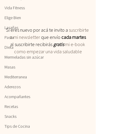
Vida Fitness
Elige Bien
Lasañas
Si eres nuevo por acá te invito a
 suscribirte 
a mi newsletter
 que envío 
cada martes
Pasta
al suscribirte recibirás
 gratis
 mi e-book 
Dieta
como empezar una vida saludable
Mermeladas sin azúcar
Masas
Mediterranea
Aderezos
Acompañantes
Recetas
Snacks
Tips de Cocina