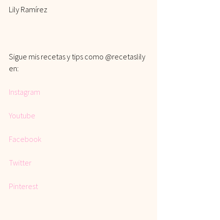
Lily Ramírez
Sigue mis recetas y tips como @recetaslily 
en:
Instagram
Youtube
Facebook
Twitter
Pinterest