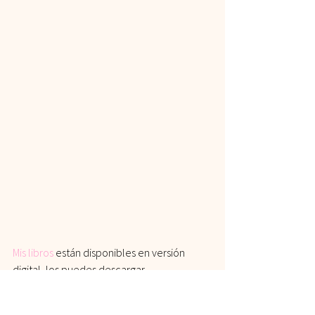
Mis libros
 están disponibles en versión 
digital, los puedes descargar 
directamente en tu computadora, tablet o 
celular.