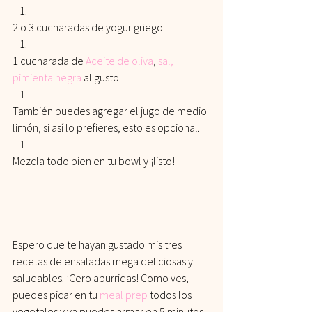
2 o 3 cucharadas de yogur griego
1 cucharada de 
Aceite de oliva
, 
sal
,
p
imienta negra
 al gusto
También puedes agregar el jugo de medio 
limón, si así lo prefieres, esto es opcional. 
Mezcla todo bien en tu bowl y ¡listo!
Espero que te hayan gustado mis tres 
recetas de ensaladas mega deliciosas y 
saludables. ¡Cero aburridas! Como ves, 
puedes picar en tu 
meal prep
 todos los 
vegetales y ya puedes armar en 5 minutos 