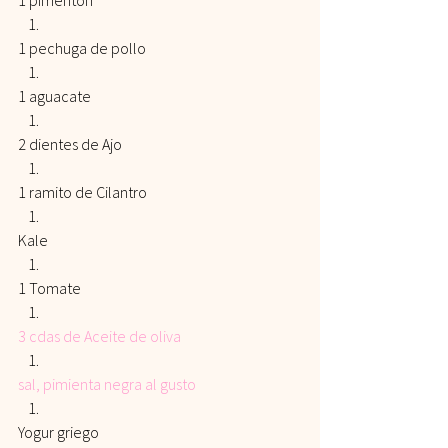
1 pimentón
1 pechuga de pollo
1 aguacate
2 dientes de Ajo
1 ramito de Cilantro
Kale
1 Tomate
3 cdas de Aceite de oliva
sal
, 
pimienta negra
 al gusto
Yogur griego