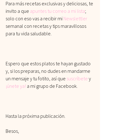
Para más recetas exclusivas y deliciosas, te 
invito a que
 apuntes tu correo a mi lista
; 
solo con eso vas a recibir mi 
Newslettler
semanal con recetas y tips maravillosos 
para tu vida saludable. 
Espero que estos platos te hayan gustado 
y, si los preparas, no dudes en mandarme 
un mensaje y tu fotito, así que 
suscríbete
 y
¡únete ya!
 a mi grupo de Facebook.
Hasta la próxima publicación.
Besos,