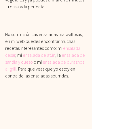
tu ensalada perfecta. 
No son mis únicas ensaladas maravillosas, 
en mi web puedes encontrar muchas 
recetas interesantes como: mi 
e
nsalada 
cesar
, mi 
ensalada de atú
n
, la 
ensalada de 
sandía y 
queso
 o mi 
ensalada de duraznos 
al gril
l
. Para que veas que yo estoy en 
contra de las ensaladas aburridas.