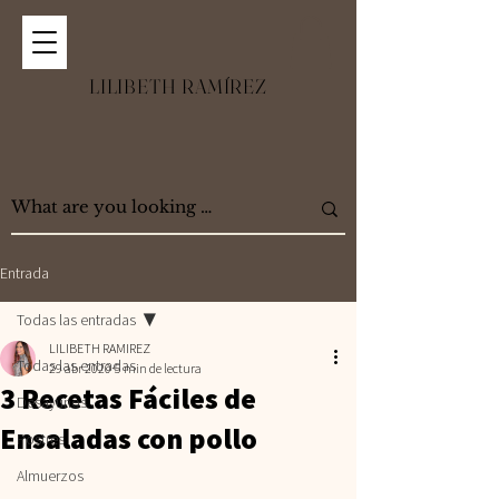
LILIBETH RAMÍREZ
Entrada
Todas las entradas
LILIBETH RAMIREZ
Todas las entradas
29 abr 2020
5 min de lectura
3 Recetas Fáciles de
Desayunos
Ensaladas con pollo
Postres
Almuerzos