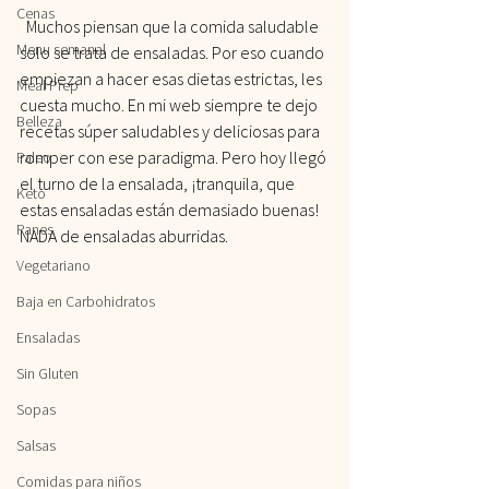
Cenas
  Muchos piensan que la comida saludable 
Menu semanal
solo se trata de ensaladas. Por eso cuando 
empiezan a hacer esas dietas estrictas, les 
Meal Prep
cuesta mucho. En mi web siempre te dejo 
Belleza
recetas súper saludables y deliciosas para 
romper con ese paradigma. Pero hoy llegó 
Paleo
el turno de la ensalada, ¡tranquila, que 
Keto
estas ensaladas están demasiado buenas! 
Panes
NADA de ensaladas aburridas.
Vegetariano
Baja en Carbohidratos
Ensaladas
Sin Gluten
Sopas
Salsas
Comidas para niños