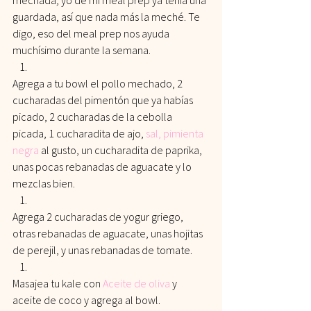
guardada, así que nada más la meché. Te 
digo, eso del meal prep nos ayuda 
muchísimo durante la semana.
Agrega a tu bowl el pollo mechado, 2 
cucharadas del pimentón que ya habías 
picado, 2 cucharadas de la cebolla 
picada, 1 cucharadita de ajo,
sal,
pimienta 
negra
 al gusto, un cucharadita de paprika, 
unas pocas rebanadas de aguacate y lo 
mezclas bien.
Agrega 2 cucharadas de yogur griego, 
otras rebanadas de aguacate, unas hojitas 
de perejil, y unas rebanadas de tomate.
Masajea tu kale con 
Aceite de oliva
 y 
aceite de coco y agrega al bowl.