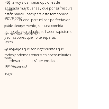
Blog
Hoy te voy a dar varias opciones de 
ensalada muy buenas y que por su frescura 
Bebidas
están maravillosas para esta temporada 
Organización
de calor. Bueno, para mí son perfectas en 
cualquier momento, son una comida 
¿Cómo Comprar?
completa y saludable, se hacen rapidísimo 
Alimentación Consciente
y son sabores que no te esperas.
Pastas
Lo mejor es que son ingredientes que 
Mindfulness
todos podemos tener y en pocos minutos 
Moda
puedes armar una súper ensalada. 
Belleza
¡Empecemos!
Hogar