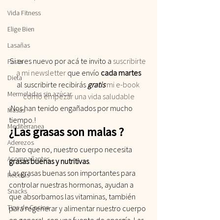
Vida Fitness
Elige Bien
Lasañas
Si eres nuevo por acá te invito a
 suscribirte 
Pasta
a mi newsletter
 que envío 
cada martes
Dieta
al suscribirte recibirás
 gratis
 mi e-book 
Mermeladas sin azúcar
como empezar una vida saludable
¡Nos han tenido engañados por mucho 
Masas
tiempo.!
Mediterranea
¿Las grasas son malas ?
Aderezos
Claro que no, nuestro cuerpo necesita 
Acompañantes
grasas buenas y nutritivas
. 
Las grasas buenas son importantes para 
Recetas
controlar nuestras hormonas, ayudan a 
Snacks
que absorbamos las vitaminas, también 
Tips de Cocina
para regenerar y alimentar nuestro cuerpo 
en general, son una fuente de energía. Las 