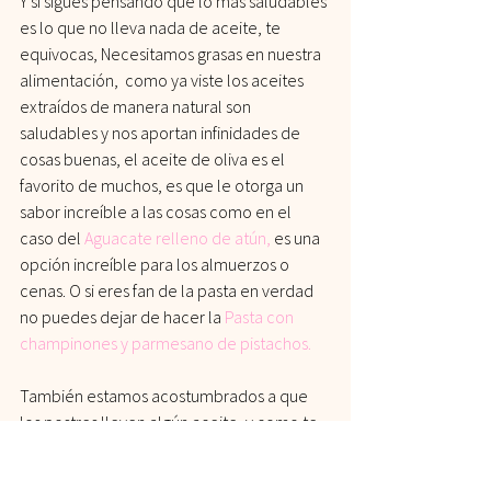
Y si sigues pensando que lo más saludables 
es lo que no lleva nada de aceite, te 
equivocas, Necesitamos grasas en nuestra 
alimentación,  como ya viste los aceites 
extraídos de manera natural son 
saludables y nos aportan infinidades de 
cosas buenas, el aceite de oliva es el 
favorito de muchos, es que le otorga un 
sabor increíble a las cosas como en el 
caso del 
Aguacate relleno de atún
,
 es una 
opción increíble para los almuerzos o 
cenas. O si eres fan de la pasta en verdad 
no puedes dejar de hacer la 
Pasta con 
champinones y parmesano de pistachos. 
También estamos acostumbrados a que 
los postres lleven algún aceite, y como te 
dije no hay que satanizar nada, solo 
sustituye ese aceite por una grasa buena, 