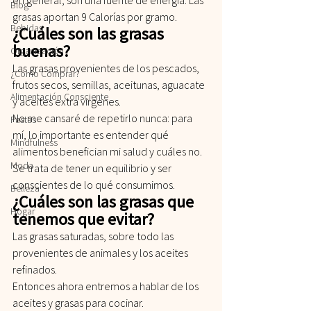
Blog
grasas aportan 9 Calorías por gramo.
Bebidas
¿Cuáles son las grasas 
buenas?
Organización
Las grasas provenientes de los pescados, 
¿Cómo Comprar?
frutos secos, semillas, aceitunas, aguacate 
Alimentación Consciente
y aceites extra virgenes.
No me cansaré de repetirlo nunca: para 
Pastas
mí, lo importante es entender qué 
Mindfulness
alimentos benefician mi salud y cuáles no. 
Moda
Se trata de tener un equilibrio y ser 
conscientes de lo qué consumimos.
Belleza
¿Cuáles son las grasas que 
Hogar
tenemos que evitar?
Las grasas saturadas, sobre todo las 
provenientes de animales y los aceites 
refinados.
Entonces ahora entremos a hablar de los 
aceites y grasas para cocinar.