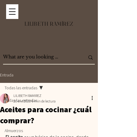
LILIBETH RAMÍREZ
Entrada
Todas las entradas
LILIBETH RAMIREZ
Todas las entradas
20 ene 2020
6 min de lectura
Aceites para cocinar ¿cuál
Desayunos
comprar?
Postres
Almuerzos
El aceite
 es un básico de la cocina, desde 