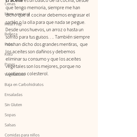
Cenas
que tengo memoria, siempre me han 
Menu semanal
dicho que al cocinar debemos engrasar el 
sartén o la olla para que nada se pegue. 
Meal Prep
Desde unos huevos, un arroz o hasta un 
Belleza
sofrito para tus guisos…. También siempre 
nos han dicho dos grandes mentiras,  que 
Paleo
los aceites son dañinos y debemos 
Keto
eliminar su consumo y que los aceites 
Panes
vegetales son los mejores, porque no 
contienen colesterol.
Vegetariano
Baja en Carbohidratos
Ensaladas
Sin Gluten
Sopas
Salsas
Comidas para niños