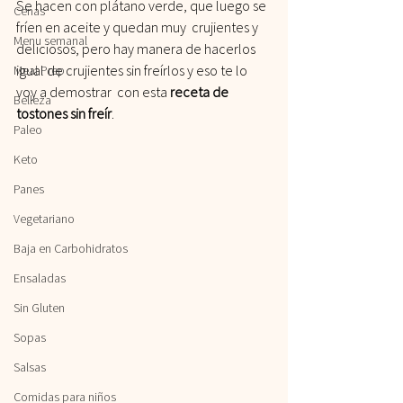
Se hacen con plátano verde, que luego se 
Cenas
fríen en aceite y quedan muy  crujientes y 
Menu semanal
deliciosos, pero hay manera de hacerlos 
igual de crujientes sin freírlos y eso te lo 
Meal Prep
voy a demostrar  con esta 
receta de 
Belleza
tostones sin freír
.
Paleo
Keto
Panes
Vegetariano
Baja en Carbohidratos
Ensaladas
Sin Gluten
Sopas
Salsas
Comidas para niños