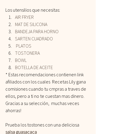
Los utensilios que necesitas: 
AIR FRYER
 ​ 
MAT DE SILICONA
 ​ 
BANDEJA PARA HORNO
 ​ 
SARTEN CUADRADO
 PLATOS
 ​ 
TOSTONERA
 ​ 
BOWL
 ​ 
BOTELLA DE ACEITE 
* Estas recomendaciones contienen link 
afiliados con los cuales  Recetas Lily gana 
comisiones cuando tu cmpras a traves de 
ellos, pero a ti no te cuestan mas dinero. 
Gracias a su selección,  muchas veces 
ahorras!
Prueba los tostones con una deliciosa 
salsa guasacaca 