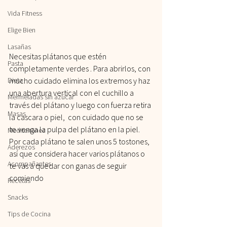
Vida Fitness
Elige Bien
Lasañas
Necesitas plátanos que estén 
Pasta
completamente verdes . Para abrirlos, con 
mucho cuidado elimina los extremos y haz 
Dieta
una abertura vertical con el cuchillo a 
Mermeladas sin azúcar
través del plátano y luego con fuerza retira 
Masas
la cascara o piel,  con cuidado que no se 
te venga la pulpa del plátano en la piel.
Mediterranea
Por cada plátano te salen unos 5 tostones, 
Aderezos
así que considera hacer varios plátanos o 
Acompañantes
te vas a quedar con ganas de seguir 
comiendo
Recetas
Snacks
Tips de Cocina