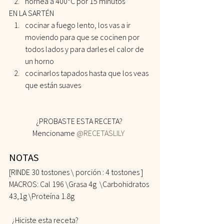
hornea a 400°C por 15 minutos
EN LA SARTÉN
cocinar a fuego lento, los vas a ir 
moviendo para que se cocinen por 
todos lados y para darles el calor de 
un horno
cocinarlos tapados hasta que los veas 
que están suaves
¿PROBASTE ESTA RECETA? 
Mencioname 
@RECETASLILY
NOTAS 
[RINDE 30 tostones \ porción : 4 tostones ]
MACROS: Cal 196 \Grasa 4g  \Carbohidratos 
43,1g \Proteína 1.8g    
  ¿Hiciste esta receta? 