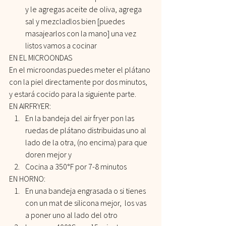
y le agregas aceite de oliva, agrega 
sal y mezcladlos bien [puedes 
masajearlos con la mano] una vez 
listos vamos a cocinar
EN EL MICROONDAS
En el microondas puedes meter el plátano 
con la piel directamente por dos minutos, 
y estará cocido para la siguiente parte.
EN AIRFRYER:
En la bandeja del air fryer pon las 
ruedas de plátano distribuidas uno al 
lado de la otra, (no encima) para que 
doren mejor y
Cocina a 350°F por 7-8 minutos
EN HORNO:
En una bandeja engrasada o si tienes 
con un mat de silicona mejor,  los vas 
a poner uno al lado del otro