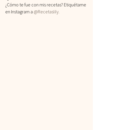
¿Cómo te fue con mis recetas? Etiquétame 
en Instagram a 
@Recetaslily.