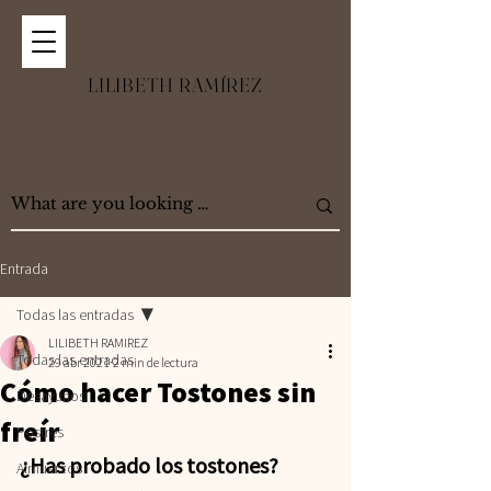
LILIBETH RAMÍREZ
Entrada
Todas las entradas
LILIBETH RAMIREZ
Todas las entradas
29 abr 2021
2 min de lectura
Cómo hacer Tostones sin
Desayunos
freír
Postres
¿Has probado los tostones?
Almuerzos