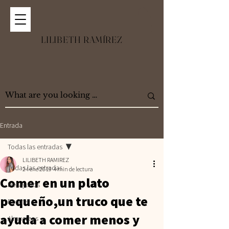
LILIBETH RAMÍREZ
Entrada
Todas las entradas
LILIBETH RAMIREZ
Todas las entradas
24 ene 2019
4 min de lectura
Comer en un plato
Desayunos
pequeño,un truco que te
Postres
ayuda a comer menos y
Almuerzos