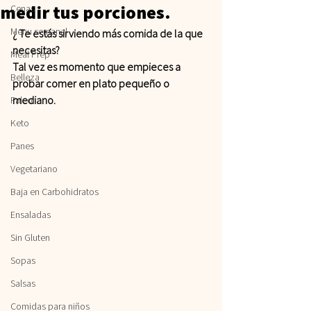
medir tus porciones.
Cenas
Menu semanal
¿ Te estás sirviendo más comida de la que 
necesitas?
Meal Prep
Tal vez es momento que empieces a 
Belleza
probar comer en plato pequeño o 
mediano.
Paleo
Keto
Panes
Vegetariano
Baja en Carbohidratos
Ensaladas
Sin Gluten
Sopas
Salsas
Comidas para niños