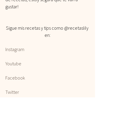
gustar!
Sigue mis recetas y tips como @recetaslily 
en:
Instagram
Youtube
Facebook
Twitter
Pinterest
#Trucos
#Salud
#cocina
#Tips
#recetas
#emplatada
#comidasaludable
#consejos
#trucodecocina
#vidasana