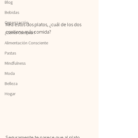
Blog
Bebidas
Organización
Mira estos dos platos, ¿cuál de los dos 
contiene más comida?
¿Cómo Comprar?
Alimentación Consciente
Pastas
Mindfulness
Moda
Belleza
Hogar
Seguramente te parece que al plato 