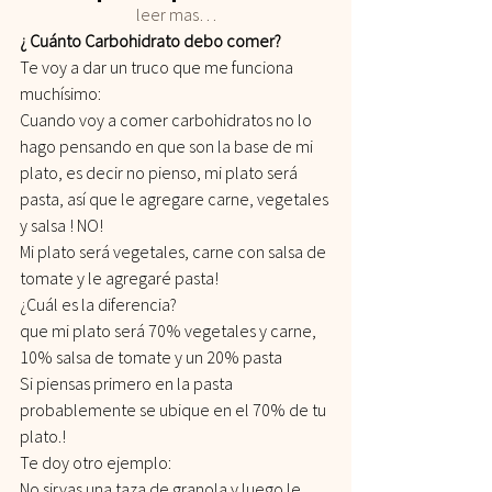
leer mas…
¿ Cuánto Carbohidrato debo comer?
Te voy a dar un truco que me funciona 
muchísimo:
Cuando voy a comer carbohidratos no lo 
hago pensando en que son la base de mi 
plato, es decir no pienso, mi plato será 
pasta, así que le agregare carne, vegetales 
y salsa ! NO!
Mi plato será vegetales, carne con salsa de 
tomate y le agregaré pasta!
¿Cuál es la diferencia?
que mi plato será 70% vegetales y carne, 
10% salsa de tomate y un 20% pasta
Si piensas primero en la pasta 
probablemente se ubique en el 70% de tu 
plato.!
Te doy otro ejemplo:
No sirvas una taza de granola y luego le 