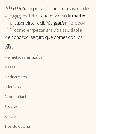
Vida Fitness
Si eres nuevo por acá te invito a
 suscribirte 
a mi newsletter
 que envío 
cada martes
Elige Bien
al suscribirte recibirás
 gratis
 mi e-book 
Lasañas
como empezar una vida saludable
Te conozco, seguro que comes con los 
Pasta
ojos!
Dieta
Mermeladas sin azúcar
Masas
Mediterranea
Aderezos
Acompañantes
Recetas
Snacks
Tips de Cocina