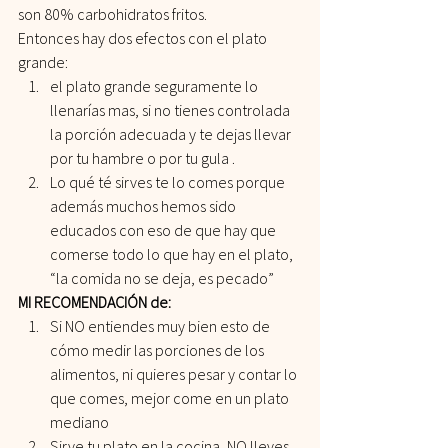
son 80% carbohidratos fritos.
Entonces hay dos efectos con el plato 
grande:
el plato grande seguramente lo 
llenarías mas, si no tienes controlada 
la porción adecuada y te dejas llevar 
por tu hambre o por tu gula .
Lo qué té sirves te lo comes porque 
además muchos hemos sido 
educados con eso de que hay que 
comerse todo lo que hay en el plato, 
“la comida no se deja, es pecado”
MI RECOMENDACIÓN de:
Si NO entiendes muy bien esto de 
cómo medir las porciones de los 
alimentos, ni quieres pesar y contar lo 
que comes, mejor come en un plato 
mediano
Sirve tu plato en la cocina, NO lleves 