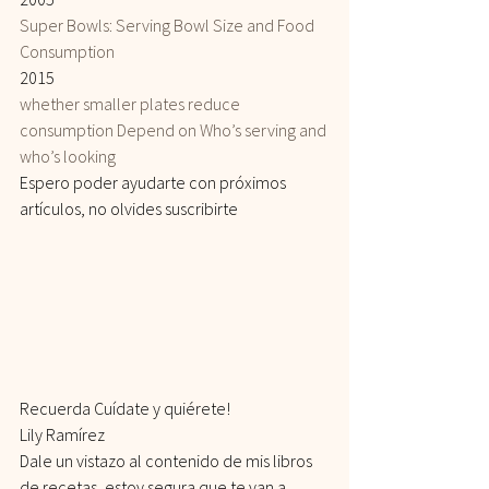
Super Bowls: Serving Bowl Size and Food 
Consumption
2015
whether smaller plates reduce 
consumption Depend on Who’s serving and 
who’s looking
Espero poder ayudarte con próximos 
artículos, no olvides suscribirte
Recuerda Cuídate y quiérete!
Lily Ramírez
Dale un vistazo al contenido de mis libros 
de recetas, estoy segura que te van a 