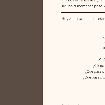
Muchos expertos aseguran q
incluso aumentar de peso, e
Salsas
Comidas para niñ
Hoy vamos a hablar en este 
Dieta
Mermeladas sin a
¿
¿P
¿Qu
Acompañantes
Recetas
¿Cuá
¿Cómo d
¿Qué pasa si
¿Qué pasa si 