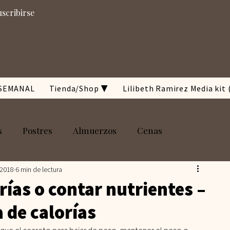
uscribirse
SEMANAL
Tienda/Shop ▼
Lilibeth Ramirez Media kit 
s
Postres
Almuerzos
Cenas
 2018
6 min de lectura
ep
Belleza
Paleo
Keto
Panes
rías o contar nutrientes –
 de calorías
bohidratos
Ensaladas
Sin Gluten
Sopas