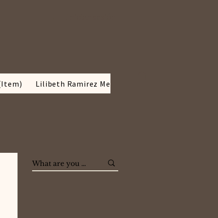
Iniciar sesión
(Item)
Lilibeth Ramirez Media kit
BLOG
SOBRE MÍ