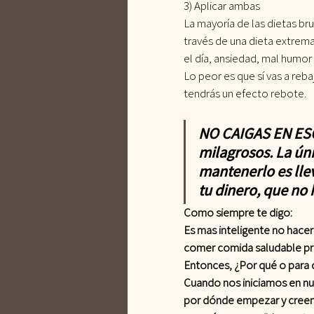
3) Aplicar ambas
La mayoría de las dietas bru
través de una dieta extrem
el día, ansiedad, mal humor
Lo peor es que sí vas a reb
tendrás un efecto rebote.
NO CAIGAS EN ESO.
milagrosos. La úni
mantenerlo es llev
tu dinero, que no 
Como siempre te digo:
Es mas inteligente no hacer 
comer comida saludable pro
Entonces, ¿Por qué o para 
Cuando nos iniciamos en n
por dónde empezar y creem