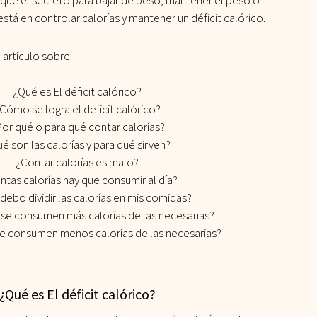
ue el secreto para bajar de peso, mantener el peso o 
stá en controlar calorías y mantener un déficit calórico.
os
Vida Fitness
Elige Bien
Lasañas
Past
artículo sobre:
zúcar
Masas
Mediterranea
Aderezos
¿Qué es El déficit calórico?
Cómo se logra el deficit calórico?
or qué o para qué contar calorías?
é son las calorías y para qué sirven?
Snacks
Tips de Cocina
¿Contar calorías es malo?
ntas calorías hay que consumir al día?
ebo dividir las calorías en mis comidas?
 se consumen más calorías de las necesarias?
se consumen menos calorías de las necesarias?
¿Qué es El déficit calórico?