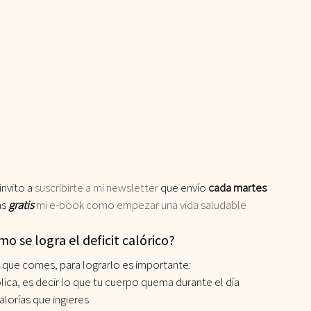
invito a
 suscribirte a mi newsletter
 que envío 
cada martes
ás
 gratis
 mi e-book como empezar una vida saludable
o se logra el deficit calórico?
 que comes, para lograrlo es importante:
ica, es decir lo que tu cuerpo quema durante el día
alorías que ingieres