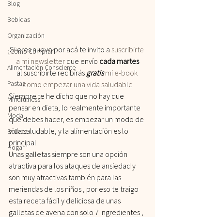
Blog
Bebidas
Organización
Si eres nuevo por acá te invito a
 suscribirte 
¿Cómo Comprar?
a mi newsletter
 que envío 
cada martes
Alimentación Consciente
al suscribirte recibirás
 gratis
 mi e-book 
Pastas
como empezar una vida saludable
Siempre te he dicho que no hay que 
Mindfulness
pensar en dieta, lo realmente importante 
Moda
que debes hacer, es empezar un modo de 
vida saludable, y la alimentación es lo 
Belleza
principal.
Hogar
Unas galletas siempre son una opción 
atractiva para los ataques de ansiedad y 
son muy atractivas también para las 
meriendas de los niños , por eso te traigo 
esta receta fácil y deliciosa de unas 
galletas de avena con solo 7 ingredientes , 