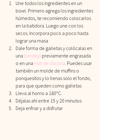
Une todos los ingredientes en un 
bowl. Primero agrega los ingredientes 
húmedos, te recomiendo colocarlos 
en la batidora. Luego une con los 
secos. Incorpora poco a poco hasta 
lograr una masa
Dale forma de galletas y colócalas en 
una
bandeja
previamente engrasada 
o en una
mat de silicona
. Puedes usar 
también un molde de muffins o 
ponquesitos y lo llenas solo el fondo, 
para que queden como galletas
Lleva al horno a 180°C.
Déjalas ahí entre 15 y 20 minutos
Deja enfriar y a disfrutar