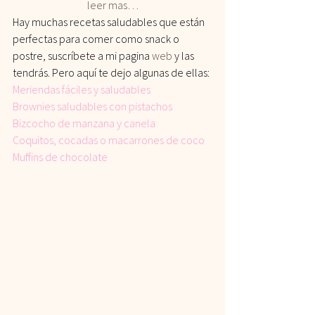
leer mas…
Hay muchas recetas saludables que están 
perfectas para comer como snack o 
postre, suscríbete a mi pagina 
web
 y las 
tendrás. Pero aquí te dejo algunas de ellas:
Meriendas fáciles y saludables
Brownies saludables con pistachos
Bizcocho de manzana y canela
Coquitos, cocadas o macarrones de coco
Muffins de chocolate