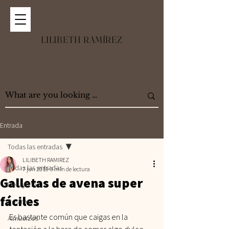
LILIBETH RAMÍREZ
Entrada
Todas las entradas
LILIBETH RAMIREZ
Todas las entradas
7 jun 2019
3 min de lectura
Galletas de avena super
Desayunos
fáciles
Postres
Es bastante común que caigas en la 
Almuerzos
tentación a la hora de comer algo dulce, 