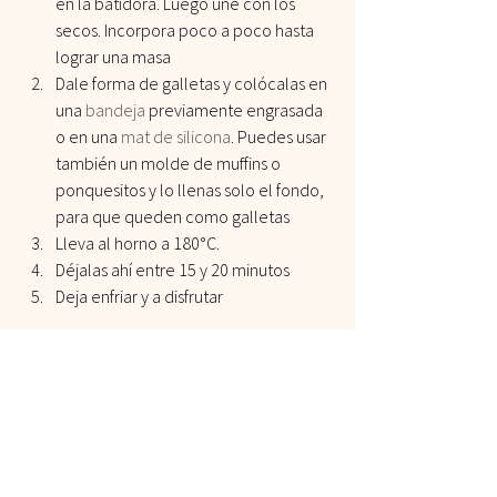
en la batidora. Luego une con los 
secos. Incorpora poco a poco hasta 
lograr una masa
Dale forma de galletas y colócalas en 
una 
bandeja
 previamente engrasada 
o en una 
mat de silicona
. Puedes usar 
también un molde de muffins o 
ponquesitos y lo llenas solo el fondo, 
para que queden como galletas
Lleva al horno a 180°C.
Déjalas ahí entre 15 y 20 minutos
Deja enfriar y a disfrutar    
  ¿Hiciste esta receta? 
¿Cómo te fue con mis recetas? Etiquétame 
en Instagram a 
@Recetaslily.
#Avena
#Galletas
#Postre
Recetas
Snacks