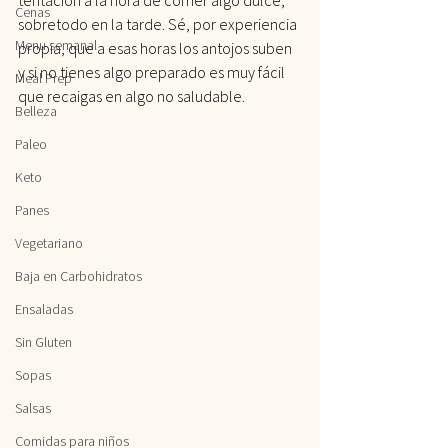
Cenas
sobretodo en la tarde. Sé, por experiencia 
Menu semanal
propia, que a esas horas los antojos suben 
y si no tienes algo preparado es muy fácil 
Meal Prep
que recaigas en algo no saludable.
Belleza
Paleo
Keto
Panes
Vegetariano
Baja en Carbohidratos
Ensaladas
Sin Gluten
Sopas
Salsas
Comidas para niños