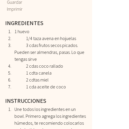
 Guardar
 Imprimir
INGREDIENTES  
1 huevo 
 	1/4 taza avena en hojuelas 
 	3 cdas frutos secos picados. 
Pueden ser almendras, pasas. Lo que 
tengas sirve 
 	2 cdas coco rallado 
 	1 cdta canela 
 	2 cdtas miel 
 	1 cda aceite de coco   
INSTRUCCIONES 
Une todos los ingredientes en un 
bowl. Primero agrega los ingredientes 
húmedos, te recomiendo colocarlos 