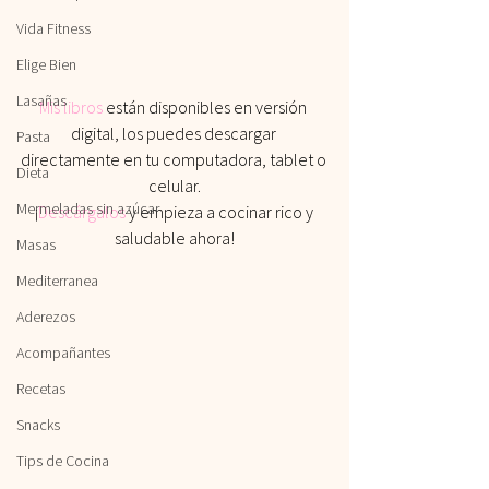
Vida Fitness
Elige Bien
Lasañas
Mis libros
 están disponibles en versión 
digital, los puedes descargar 
Pasta
directamente en tu computadora, tablet o 
Dieta
celular.
Mermeladas sin azúcar
¡
Descárgalos
 y empieza a cocinar rico y 
saludable ahora!
Masas
Mediterranea
Aderezos
Acompañantes
Recetas
Snacks
Tips de Cocina