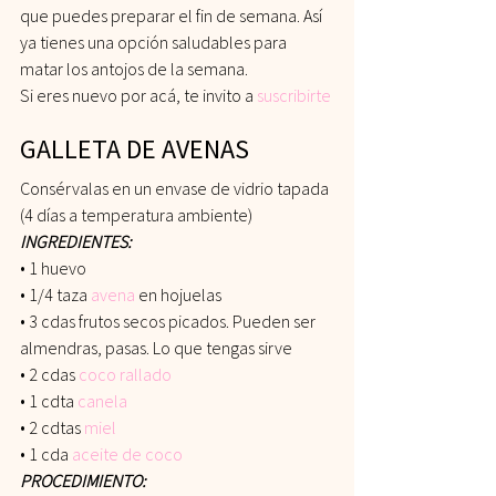
que puedes preparar el fin de semana. Así 
ya tienes una opción saludables para 
matar los antojos de la semana.
Si eres nuevo por acá, te invito a
suscribirte
GALLETA DE AVENAS
Consérvalas en un envase de vidrio tapada 
(4 días a temperatura ambiente)
INGREDIENTES:
• 1 huevo
• 1/4 taza
avena
 en hojuelas
• 3 cdas frutos secos picados. Pueden ser 
almendras, pasas. Lo que tengas sirve
• 2 cdas 
coco rallado
• 1 cdta 
canela
• 2 cdtas 
miel
• 1 cda
aceite de coco
PROCEDIMIENTO: