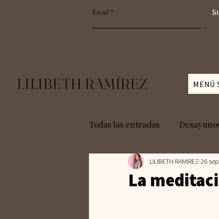
S
Email
LILIBETH RAMÍREZ
MENÚ 
Todas las entradas
Desayuno
LILIBETH RAMIREZ
26 sep
Menu semanal
Meal Pr
La meditac
Vegetariano
Baja en Car