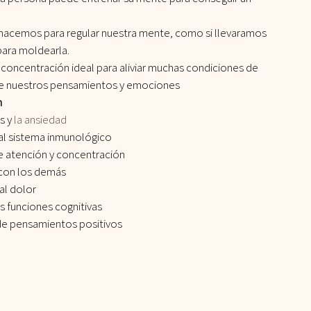
 hacemos para regular nuestra mente, como si llevaramos 
para moldearla.
 concentración ideal para aliviar muchas condiciones de 
 de nuestros pensamientos y emociones
n
s y 
la ansiedad
al sistema inmunológico
e atención y concentración
 con los demás
al dolor
s funciones cognitivas
 de pensamientos positivos