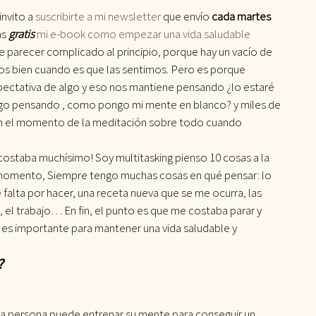
invito a
 suscribirte a mi newsletter
 que envío 
cada martes
ás
 gratis
 mi e-book como empezar una vida saludable
e parecer complicado al principio, porque hay un vacío de 
s bien cuando es que las sentimos. Pero es porque 
ectativa de algo y eso nos mantiene pensando ¿lo estaré 
sigo pensando , como pongo mi mente en blanco? y miles de 
n el momento de la meditación sobre todo cuando 
 costaba muchísimo! Soy multitasking pienso 10 cosas a la 
l momento, Siempre tengo muchas cosas en qué pensar: lo 
 falta por hacer, una receta nueva que se me ocurra, las 
ja, el trabajo… En fin, el punto es que me costaba parar y 
es importante para mantener una vida saludable y 
?
una persona puede entrenar su mente para conseguir un 