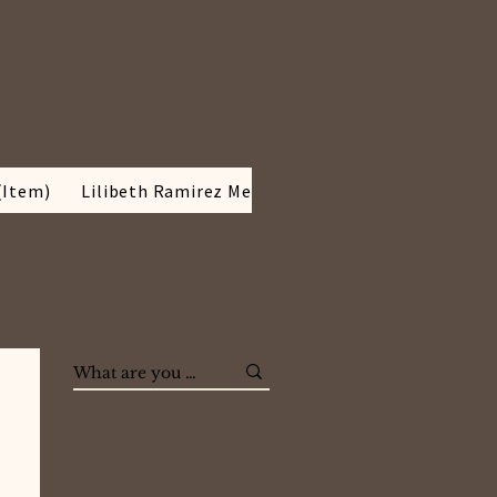
Iniciar sesión
(Item)
Lilibeth Ramirez Media kit
BLOG
SOBRE MÍ