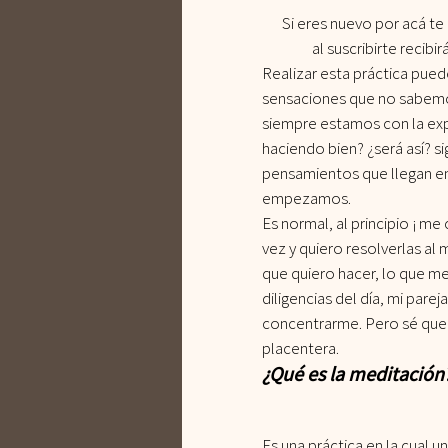
Si eres nuevo por acá te 
al suscribirte recibir
Realizar esta práctica pued
sensaciones que no sabemo
siempre estamos con la exp
haciendo bien? ¿será así? 
pensamientos que llegan e
empezamos.
Es normal, al principio ¡ me
vez y quiero resolverlas a
que quiero hacer, lo que me
diligencias del día, mi pare
concentrarme. Pero sé que 
placentera.
¿Qué es la meditación
Es una práctica en la cual 