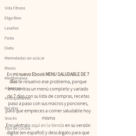
Vida Fitness
Elige Bien
Lasañas
Pasta
Dieta
Mermeladas sin azúcar
Masas
En 
mi nuevo Ebook MENU SALUDABLE DE 7 
Mediterranea
días
te resuelvo ese problema, porque 
Aderezos
encuentras un menú completo y variado 
de 7 días con su lista de compras, recetas 
Acompañantes
paso a paso con sus macros y porciones, 
Recetas
para que empieces a comer saludable hoy 
mismo
Snacks
Encuéntralo
 aquí en la tienda
 en su versión 
Tips de Cocina
digital (en español) y descárgalo para que 