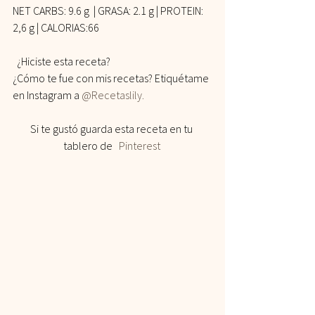
NET CARBS: 9.6 g  | GRASA: 2.1 g | PROTEIN:  
2,6 g | CALORIAS:66    
  ¿Hiciste esta receta? 
¿Cómo te fue con mis recetas? Etiquétame 
en Instagram a 
@Recetaslily.
Si te gustó guarda esta receta en tu 
tablero de   
Pinterest 