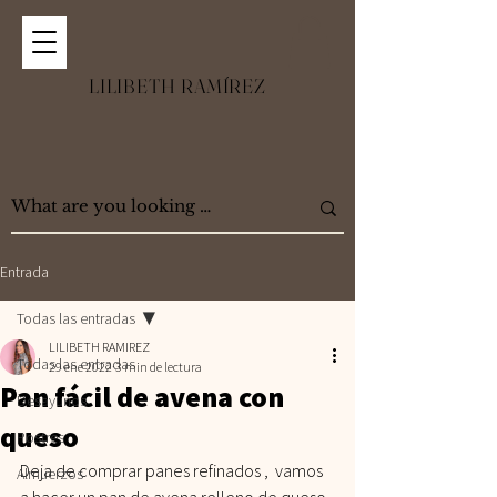
LILIBETH RAMÍREZ
Entrada
Todas las entradas
LILIBETH RAMIREZ
Todas las entradas
29 ene 2022
3 min de lectura
Pan fácil de avena con
Desayunos
queso
Postres
Deja de comprar panes refinados ,  vamos 
Almuerzos
a hacer un pan de avena relleno de queso 