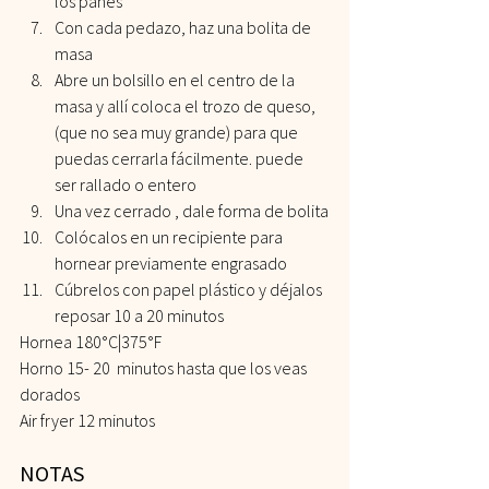
los panes
Con cada pedazo, haz una bolita de 
masa
Abre un bolsillo en el centro de la 
masa y allí coloca el trozo de queso, 
(que no sea muy grande) para que 
puedas cerrarla fácilmente. puede 
ser rallado o entero
Una vez cerrado , dale forma de bolita
Colócalos en un recipiente para 
hornear previamente engrasado
Cúbrelos con papel plástico y déjalos 
reposar 10 a 20 minutos
Hornea 180°C|375°F
Horno 15- 20  minutos hasta que los veas 
dorados
Air fryer 12 minutos  
NOTAS 