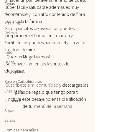
Cenas
súper fácil y saludable además es muy 
Menu semanal
económico y  con alto contenido de fibra 
para toda la familia 
Meal Prep
Estos pancitos de avena los  puedes 
Belleza
preparar en el horno, en la sartén y 
también los puedes hacer en el air fryer o 
Paleo
freidora de aire.
Keto
¡Quedan Mega buenos!
Panes
Se convertirán en tus favoritos del 
desayuno.
Vegetariano
Baja en Carbohidratos
Suscríbete a mi comunidad 
y descargas las 
Ensaladas
guías de regalo que tengo para ti.
Incluye este desayuno en la planificación 
Sin Gluten
de tu  
menú de la semana
Sopas
Salsas
Comidas para niños