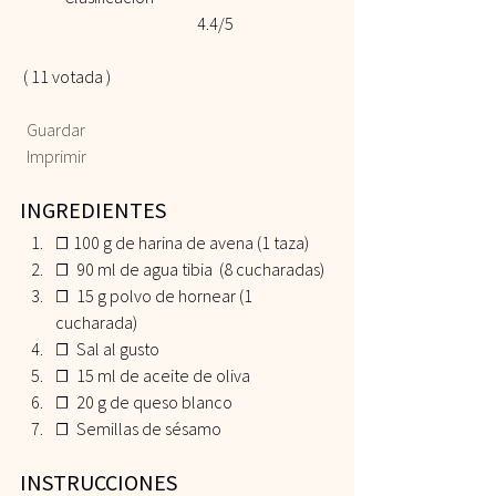
				4.4/5
 ( 11 votada )    
 Guardar
 Imprimir
INGREDIENTES  
☐ 100 g de harina de avena (1 taza) 
☐  90 ml de agua tibia  (8 cucharadas) 
☐  15 g polvo de hornear (1 
cucharada) 
☐  Sal al gusto 
☐  15 ml de aceite de oliva 
☐  20 g de queso blanco  
☐  Semillas de sésamo   
INSTRUCCIONES 