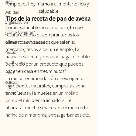
Blog
empieces hoy mismo a alimentarte rico y 
saludable
Bebidas
Tips de la receta de pan de avena
Organización
Comer saludable no es costoso, lo que 
¿Cómo Comprar?
resulta costoso es comprar todos los 
alimentos empacados que salen al 
Alimentación Consciente
mercado, te voy a dar un ejemplo, La 
Pastas
harina de avena.  ¿para qué pagar el doble 
Mindfulness
de precio por un producto que puedes 
hacer en casa en tres minutos? 
Moda
La mejor recomendación es escoger los 
Belleza
ingredientes naturales, compra la avena 
Hogar
en hojuelas y la mueles en 
un molino 
como el mío
 o en la licuadora. Te 
ahorrarás mucho si haces lo mismo con la 
harina de almendras, arroz, garbanzos etc.