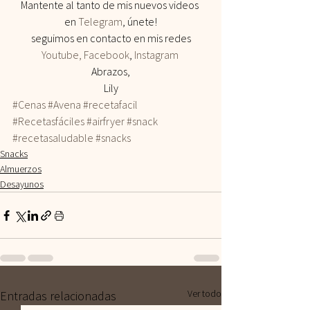
Mantente al tanto de mis nuevos videos 
en 
Telegram
, únete!
seguimos en contacto en mis redes
Youtube,
Facebook
,
 Instagram 
Abrazos,
Lily
#Cenas
#Avena
#recetafacil
#Recetasfáciles
#airfryer
#snack
#recetasaludable
#snacks
Snacks
Almuerzos
Desayunos
Ver todo
Entradas relacionadas