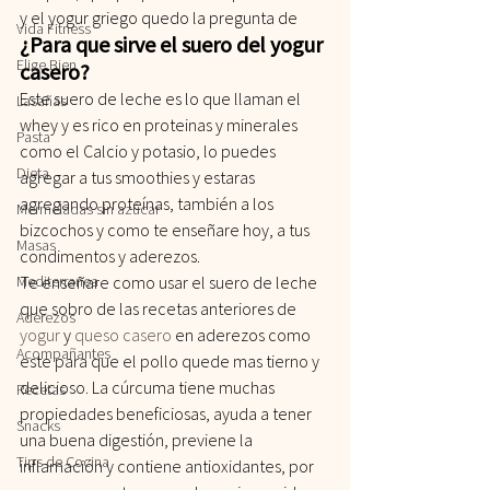
y el yogur griego quedo la pregunta de 
Vida Fitness
¿Para que sirve el suero del yogur 
Elige Bien
casero?
Este suero de leche es lo que llaman el 
Lasañas
whey y es rico en proteinas y minerales 
Pasta
como el Calcio y potasio, lo puedes 
Dieta
agregar a tus smoothies y estaras 
agregando proteínas, también a los 
Mermeladas sin azúcar
bizcochos y como te enseñare hoy, a tus 
Masas
condimentos y aderezos.
Mediterranea
Te enseñare como usar el suero de leche 
que sobro de las recetas anteriores de 
Aderezos
yogur
 y 
queso casero
 en aderezos como 
Acompañantes
este para que el pollo quede mas tierno y 
delicioso. La cúrcuma tiene muchas 
Recetas
propiedades beneficiosas, ayuda a tener 
Snacks
una buena digestión, previene la 
Tips de Cocina
inflamación y contiene antioxidantes, por 