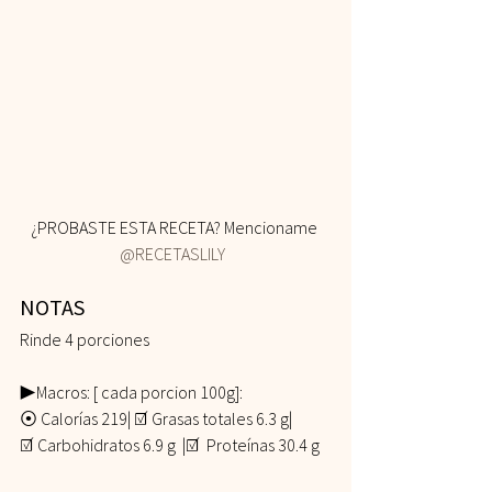
¿PROBASTE ESTA RECETA? Mencioname 
@RECETASLILY
NOTAS 
Rinde 4 porciones
▶︎Macros: [ cada porcion 100g]:
⦿ Calorías 219| ☑︎ Grasas totales 6.3 g| 
☑︎ Carbohidratos 6.9 g  |☑︎  Proteínas 30.4 g   