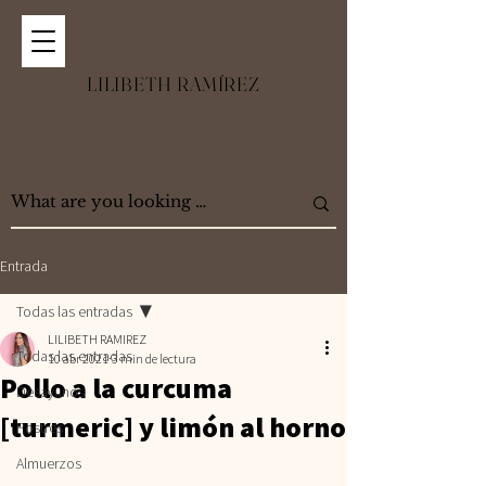
LILIBETH RAMÍREZ
Entrada
Todas las entradas
LILIBETH RAMIREZ
Todas las entradas
10 abr 2021
3 min de lectura
Pollo a la curcuma
Desayunos
[turmeric] y limón al horno
Postres
Almuerzos