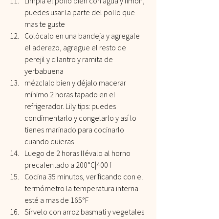
Limpia el pollo bien con agua y limón, 
puedes usar la parte del pollo que 
mas te guste
Colócalo en una bandeja y agregale 
el aderezo, agregue el resto de 
perejil y cilantro y ramita de 
yerbabuena
mézclalo bien y déjalo macerar 
mínimo 2 horas tapado en el 
refrigerador. Lily tips: puedes 
condimentarlo y congelarlo y así lo 
tienes marinado para cocinarlo 
cuando quieras
Luego de 2 horas llévalo al horno 
precalentado a 200°C|400 f
Cocina 35 minutos, verificando con el 
termómetro la temperatura interna 
esté a mas de 165°F
Sírvelo con arroz basmati y vegetales 