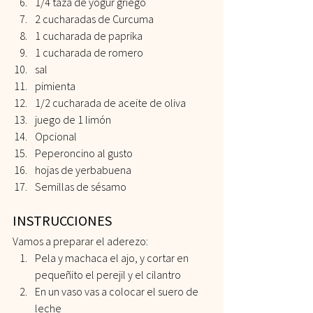
1/4 taza de yogur griego 
2 cucharadas de Curcuma 
1 cucharada de paprika 
1 cucharada de romero  
sal 
pimienta 
1/2 cucharada de aceite de oliva 
juego de 1 limón 
Opcional  
Peperoncino al gusto 
hojas de yerbabuena 
Semillas de sésamo   
INSTRUCCIONES 
Vamos a preparar el aderezo:
Pela y machaca el ajo, y cortar en 
pequeñito el perejil y el cilantro
En un vaso vas a colocar el suero de 
leche