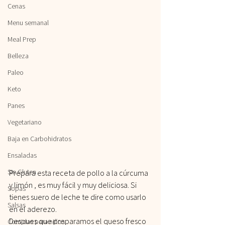
Cenas
Menu semanal
Meal Prep
Belleza
Paleo
Keto
Panes
Vegetariano
Baja en Carbohidratos
Ensaladas
Sin Gluten
Prepara esta receta de pollo a la cúrcuma 
y limón , es muy fácil y muy deliciosa. Si 
Sopas
tienes suero de leche te dire como usarlo 
Salsas
en el aderezo.
Despues que preparamos el queso fresco 
Comidas para niños