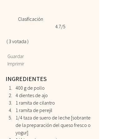
	Clasificación 				
				4.7/5
 ( 3 votada )    
 Guardar
 Imprimir
INGREDIENTES  
400 g de pollo 
4 dientes de ajo 
1 ramita de cilantro 
1 ramita de perejil 
1/4 taza de suero de leche [sobrante 
de la preparación del queso fresco o 
yogur] 