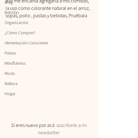
eso me encanta agregarla a mis comidas, 
Blog
la uso como colorante natural en el arroz, 
Bebidas
sopas, pollo , pastas y bebidas, Pruébala
Organización
¿Cómo Comprar?
Alimentación Consciente
Pastas
Mindfulness
Moda
Belleza
Hogar
Si eres nuevo por acá 
 suscríbete a mi 
newsletter