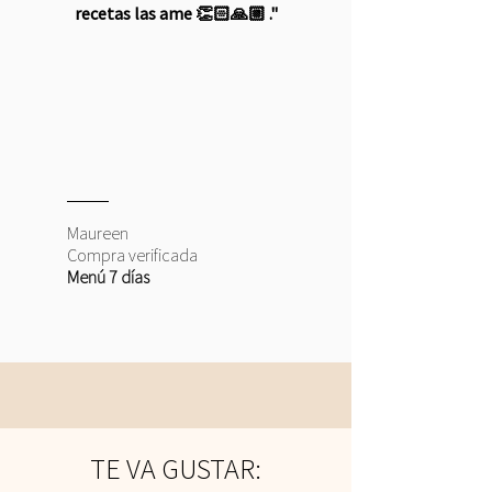
recetas las ame 👏🏻🙏🏼 ."
Maureen
Compra verificada
Menú 7 días
TE VA GUSTAR: