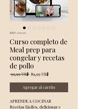
SKU: 00020
Curso completo de
Meal prep para
congelar y recetas
de pollo
Precio
Precio
 99,99 US$ 
89,99 US$
de
oferta
Agregar al carrito
APRENDE A COCINAR
Recetas fáciles, deliciosas y