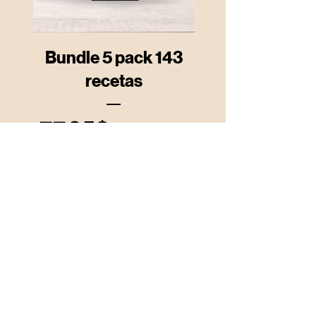
Bundle 5 pack 143
recetas
Precio
77,95$
Precio
54,99$
de
COMPRAR
oferta
E-book en español