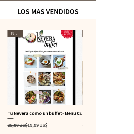
LOS MAS VENDIDOS
Nuevo
Nuevo
Tu Nevera como un buffet- Menu 02
Menu saludable #1 - Mi n
como un buffet
Precio
Precio de oferta
25,00 US$
19,99 US$
Precio
15,99 US$