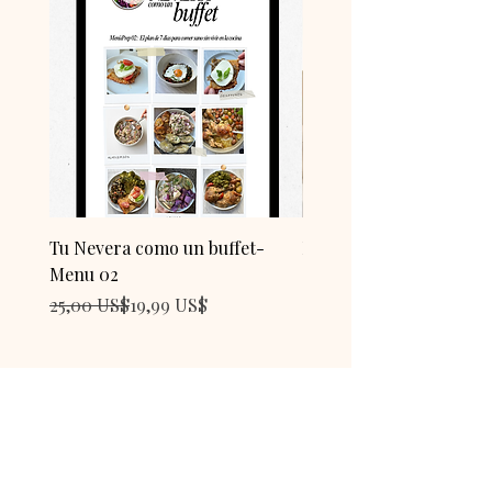
Tu Nevera como un buffet-
Menu saludable #1 - Mi
Menu 02
como un buffet
Precio
Precio de oferta
Precio
25,00 US$
19,99 US$
15,99 US$
Lilibeth Ramirez
Recetas Lily•