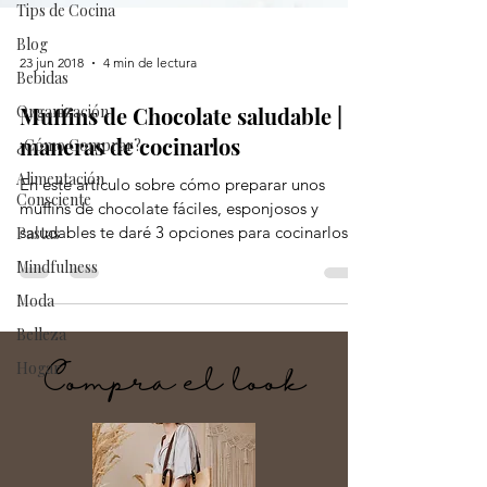
Tips de Cocina
Blog
Bebidas
23 jun 2018
4 min de lectura
Organización
¿Cómo Comprar?
Muffins de Chocolate saludable | 3
Alimentación
maneras de cocinarlos
Consciente
En este artículo sobre cómo preparar unos
Pastas
muffins de chocolate fáciles, esponjosos y
Mindfulness
saludables te daré 3 opciones para cocinarlos:...
Moda
Belleza
Hogar
Compra el look