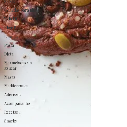
Salsas
Comidas para niños
Vida Fitness
Elige Bien
Lasañas
Pasta
Dieta
Mermeladas sin
azúcar
Masas
Mediterranea
Aderezos
Acompañantes
Recetas
Snacks