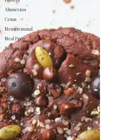
Almuerzos
Cenas
Menu semanal
Meal Prep
Belleza
Paleo
Keto
Panes
Vegetariano
Baja en
Carbohidratos
Ensaladas
Sin Gluten
Sopas