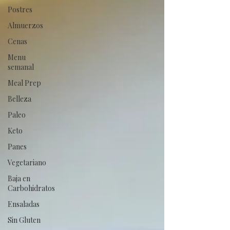
Postres
Almuerzos
Cenas
Menu
semanal
Meal Prep
Belleza
Paleo
Keto
Panes
Vegetariano
Baja en
Carbohidratos
Ensaladas
Sin Gluten