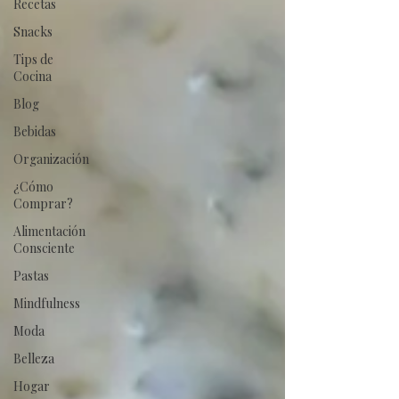
Recetas
Snacks
Tips de
Cocina
Blog
Bebidas
Organización
¿Cómo
Comprar?
Alimentación
Consciente
Pastas
Mindfulness
Moda
Belleza
Hogar