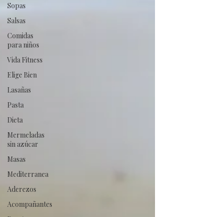
Sopas
Salsas
Comidas
para niños
Vida Fitness
Elige Bien
Lasañas
Pasta
Dieta
Mermeladas
sin azúcar
Masas
Mediterranea
Aderezos
Acompañantes