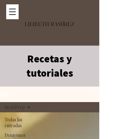
LILIBETH RAMÍREZ
Recetas y
tutoriales
Blog
Meal Prep
Todas las
entradas
Desayunos