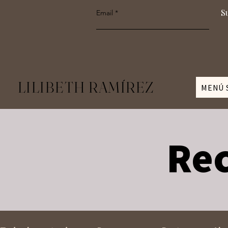
S
Email
LILIBETH RAMÍREZ
MENÚ 
Rec