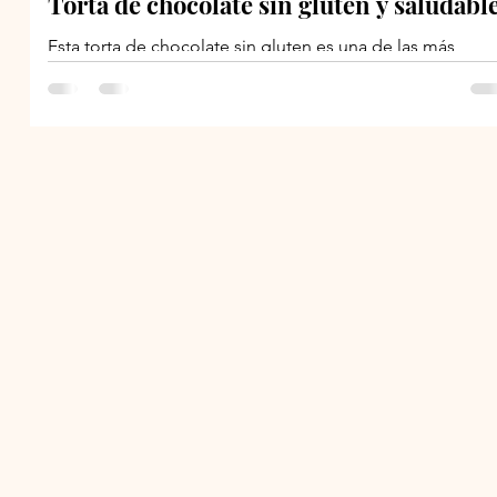
Torta de chocolate sin gluten y saludabl
Esta torta de chocolate sin gluten es una de las más
deliciosas que he probado, además es un pastel de
chocolate muy facil de preparar y...