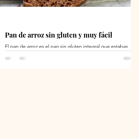
Pan de arroz sin gluten y muy fácil
El pan de arroz es el pan sin gluten integral que estabas
buscando que realmente sabe a pan y que tiene la textura
de pan es decir ¡que...