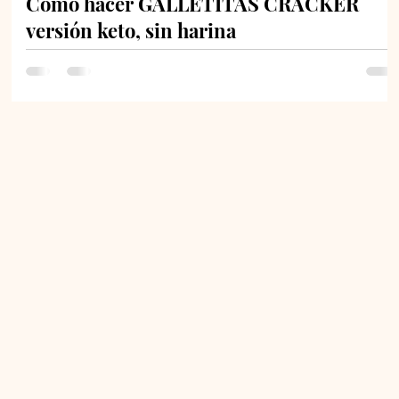
Cómo hacer GALLETITAS CRACKER
versión keto, sin harina
Estas galletas crackers de semillas son keto, tan deliciosas
que te recomiendo hacer bastante cantidad. Son ideales
para comerlas en...