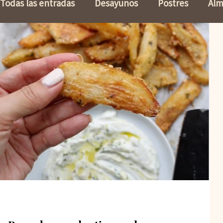
Todas las entradas
Desayunos
Postres
Alm
Keto
Panes
Vegetariano
Baja en Carb
Comidas para niños
Vida Fitness
Elige Bie
Mediterranea
Aderezos
Acompañantes