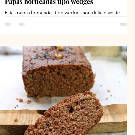
Papas horneadas tipo wedges
Estas papas horneadas tipo wedges son deliciosas, te
gustarán porque tienen un condimento delicioso y una
textura perfecta, crujiente por...