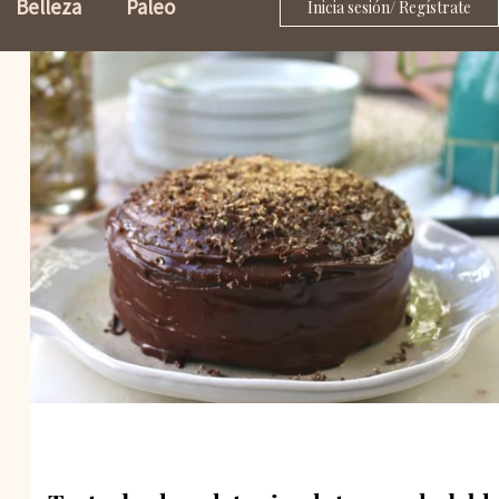
Belleza
Paleo
Inicia sesión/ Regístrate
Salsas
azúcar
Masas