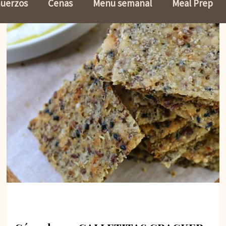
uerzos
Cenas
Menu semanal
Meal Prep
ohidratos
Ensaladas
Sin Gluten
Sopas
n
Lasañas
Pasta
Dieta
Mermeladas sin 
Recetas
Snacks
Tips de Cocina