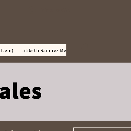
Iniciar sesión
(Item)
Lilibeth Ramirez Media kit
BLOG
SOBRE MÍ
iales