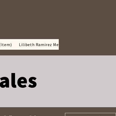
Iniciar sesión
(Item)
Lilibeth Ramirez Media kit
BLOG
SOBRE MÍ
iales