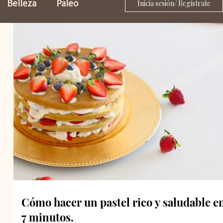
Belleza
Paleo
Inicia sesión/ Regístrate
Salsas
azúcar
Masas
Cómo hacer un pastel rico y saludable e
7 minutos.