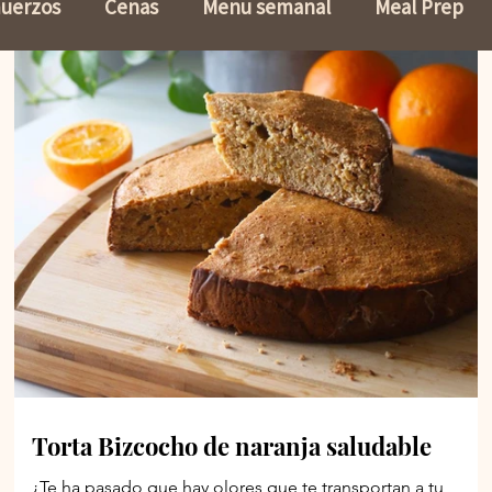
uerzos
Cenas
Menu semanal
Meal Prep
ohidratos
Ensaladas
Sin Gluten
Sopas
n
Lasañas
Pasta
Dieta
Mermeladas sin 
Recetas
Snacks
Tips de Cocina
Torta Bizcocho de naranja saludable
¿Te ha pasado que hay olores que te transportan a tu