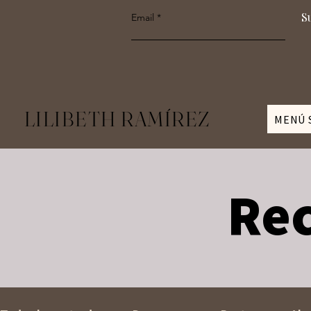
S
Email
LILIBETH RAMÍREZ
MENÚ 
Rec