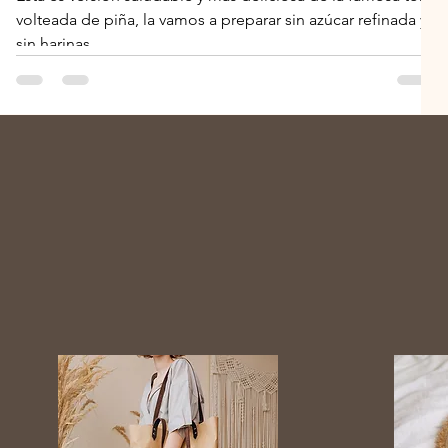
volteada de piña, la vamos a preparar sin azúcar refinada y
sin harinas,...