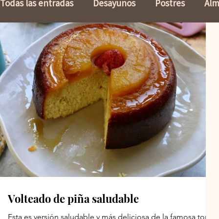
Todas las entradas
Desayunos
Postres
Alm
Keto
Panes
Vegetariano
Baja en Carb
Comidas para niños
Vida Fitness
Elige Bie
Mediterranea
Aderezos
Acompañantes
Volteado de piña saludable
Esta es versión saludable y más deliciosa de la famosa torta