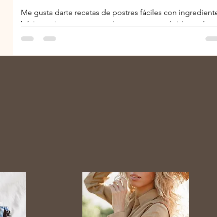
Me gusta darte recetas de postres fáciles con ingredient
básicos, si que te provoca hacer una torta rápida aquí
tienes una receta...