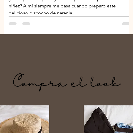
niñez? A mí siempre me pasa cuando preparo este
delicioso bizcocho de naranja...
Compra el look