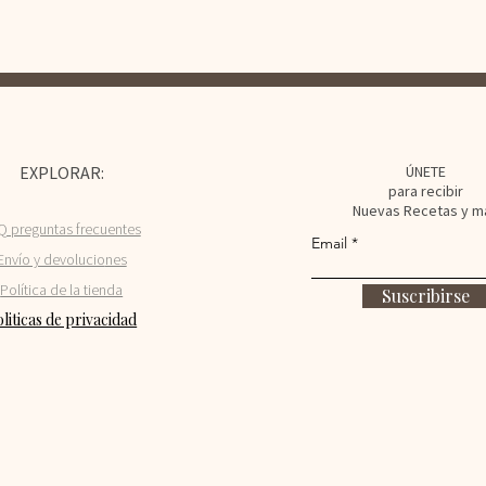
EXPLORAR:
ÚNETE
para recibir
Nuevas Recetas y m
Q preguntas frecuentes
Email
Envío y devolucio
nes
Política de la tienda
Suscribirse
liticas de privacidad