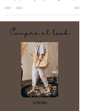
13 oct 2018
3 min de lectura
Cómo hacer muffins de Granola
Mira esta receta increíble de cómo hacer un
muffins crocantes de granola saludable , sin
azúcar, super fácil y con pocos ingrediente,...
Compra el look