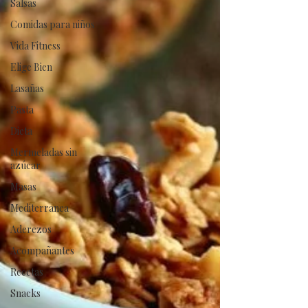
Salsas
Comidas para niños
Vida Fitness
Elige Bien
Lasañas
Pasta
Dieta
Mermeladas sin
azúcar
Masas
Mediterranea
Aderezos
Acompañantes
Recetas
Snacks