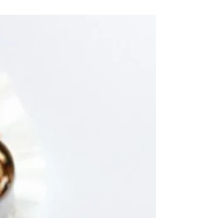
recetas que quiero que compartas con tu
familia. Porque sé que a veces puede ser un
poco...