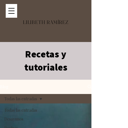
LILIBETH RAMÍREZ
Recetas y
tutoriales
Blog
Todas las entradas
Todas las entradas
Desayunos
Postres