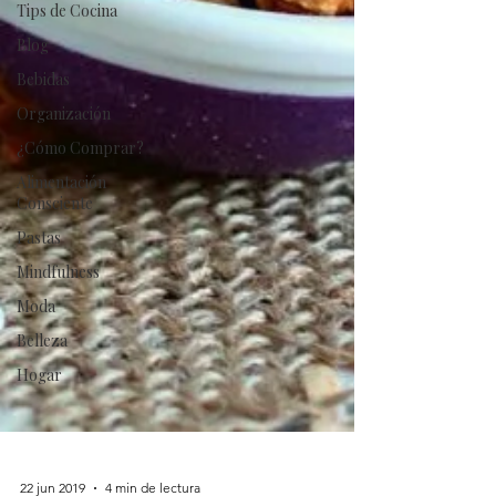
Tips de Cocina
Blog
Bebidas
Organización
¿Cómo Comprar?
Alimentación
Consciente
Pastas
Mindfulness
Moda
Belleza
Hogar