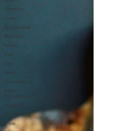
Almuerzos
Cenas
Menu semanal
Meal Prep
Belleza
Paleo
Keto
Panes
Vegetariano
Baja en
Carbohidratos
Ensaladas
Sin Gluten
Sopas