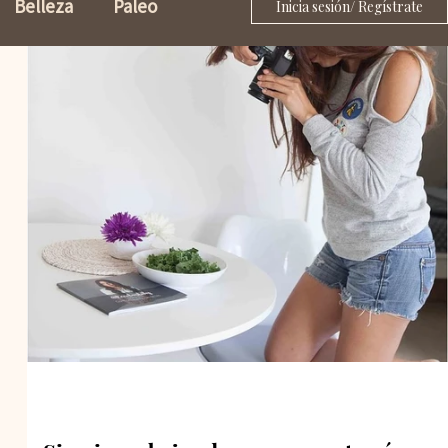
Belleza
Paleo
Inicia sesión/ Regístrate
Salsas
azúcar
Masas