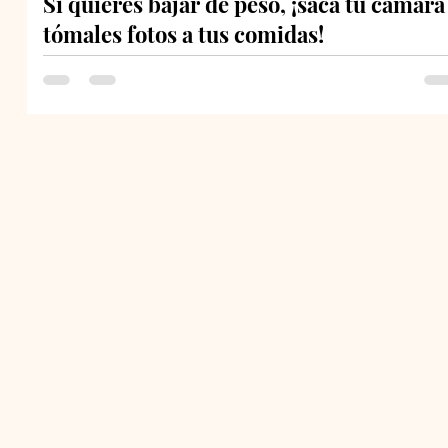
Si quieres bajar de peso, ¡saca tu cámara
tómales fotos a tus comidas!
Quiero empezar haciéndote una pregunta: Al acostarte 
la noche, ¿estás consciente de todo lo que comiste
durante el día? Es importante...