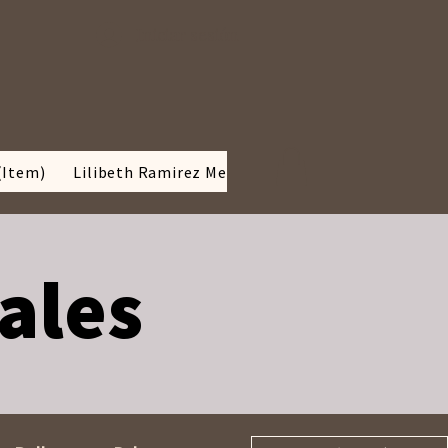
Iniciar sesión
(Item)
Lilibeth Ramirez Media kit
BLOG
SOBRE MÍ
iales