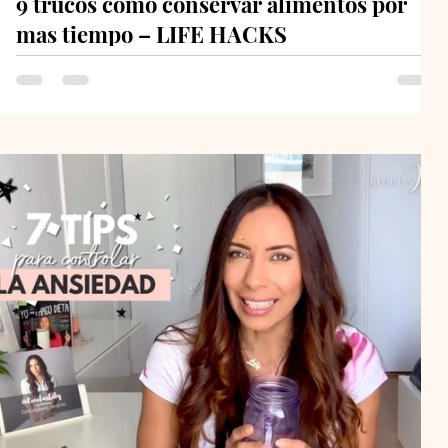
9 trucos cómo conservar alimentos por
mas tiempo – LIFE HACKS
¡Hola! Qué gusto tenerte nuevamente por aquí. Hoy te
tengo una serie de tips y trucos buenísimos para que tus
alimentos duren más tiempo...