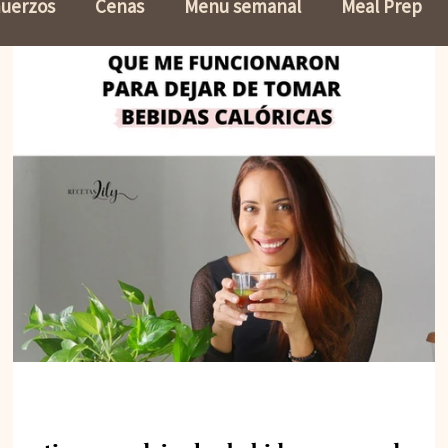
uerzos
Cenas
Menu semanal
Meal Prep
ohidratos
Ensaladas
Sin Gluten
Sopas
n
Lasañas
Pasta
Dieta
Mermeladas sin 
Recetas
Snacks
Tips de Cocina