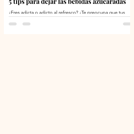
5 tips para dejar las bebidas azucaradas
¿Eres adicta o adicto al refresco? ¿Te preocupa que tus
hijos adquieran ese mal hábito también? ¿Quieres bajar de
peso y no puedes dejar...