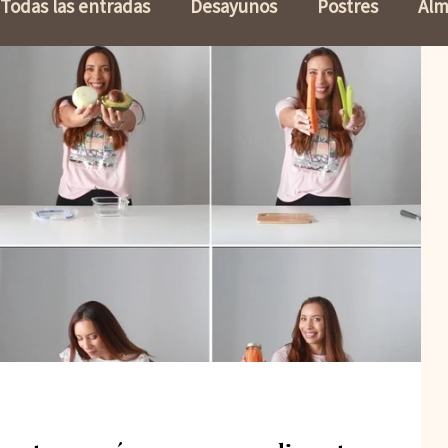
Todas las entradas
Desayunos
Postres
Alm
Keto
Panes
Vegetariano
Baja en Carb
Comidas para niños
Vida Fitness
Elige Bie
Mediterranea
Aderezos
Acompañantes