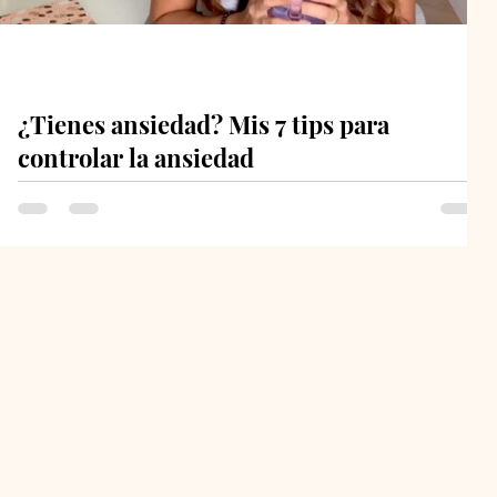
¿Tienes ansiedad? Mis 7 tips para
controlar la ansiedad
Quiero hablarte de algo que me pasa y me pasaba mucho
y que tuve que enfocarme en manejar. En una vida
saludable, lo más importante en...