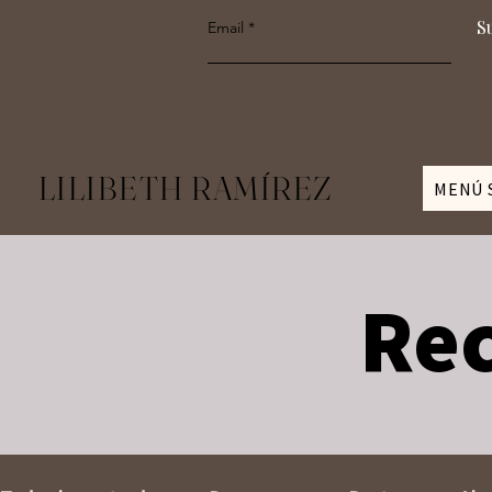
S
Email
LILIBETH RAMÍREZ
MENÚ 
Rec