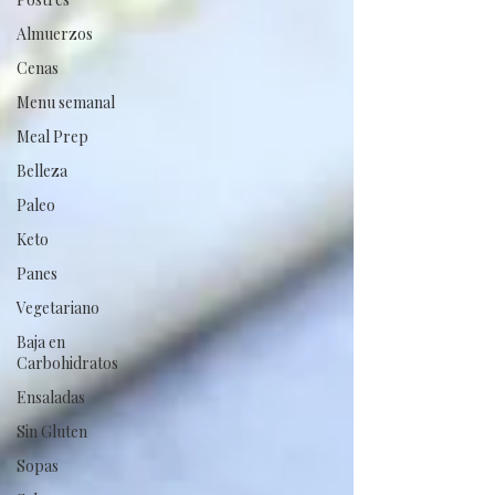
Almuerzos
Cenas
Menu semanal
Meal Prep
Belleza
Paleo
Keto
Panes
Vegetariano
Baja en
Carbohidratos
Ensaladas
Sin Gluten
Sopas