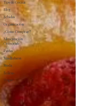
Tips de Cocina
Blog
Bebidas
Organización
¿Cómo Comprar?
Alimentación
Consciente
Pastas
Mindfulness
Moda
Belleza
Hogar