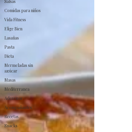
Salsas
Comidas para niños
Vida Fitness
Elige Bien
Lasañas
Pasta
Dieta
Mermeladas sin
azúcar
Masas
Mediterranea
Aderezos
Acompañantes
Recetas
Snacks