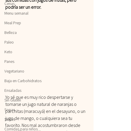
Cenas
podría ser un error.
Menu semanal
Meal Prep
Belleza
Paleo
Keto
Panes
Vegetariano
Baja en Carbohidratos
Ensaladas
Yo sé que es muy rico despertarse y 
Sin Gluten
tomarse un jugo natural de naranjas o 
Sopas
parchitas (maracuyá) en el desayuno, o un 
jugo de mango, o cualquiera sea tu 
Salsas
favorito. Nos mal acostumbraron desde 
Comidas para niños