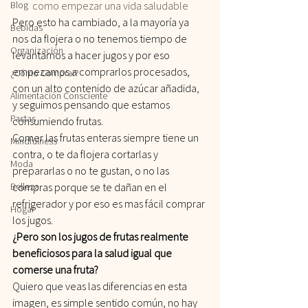
Blog
como empezar una vida saludable
Pero esto ha cambiado, a la mayoría ya 
Bebidas
nos da flojera o no tenemos tiempo de 
Organización
levantarnos a hacer jugos y por eso 
empezamos a comprarlos procesados, 
¿Cómo Comprar?
con un alto contenido de azúcar añadida, 
Alimentación Consciente
y seguimos pensando que estamos 
Pastas
consumiendo frutas.
Comer las frutas enteras siempre tiene un 
Mindfulness
contra, o te da flojera cortarlas y 
Moda
prepararlas o no te gustan, o no las 
Belleza
compras porque se te dañan en el 
refrigerador y por eso es mas fácil comprar 
Hogar
los jugos.
¿Pero son los jugos de frutas realmente 
beneficiosos para la salud igual que 
comerse una fruta?
Quiero que veas las diferencias en esta 
imagen, es simple sentido común, no hay 