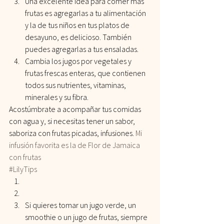
Una excelente idea para comer más 
frutas es agregarlas a tu alimentación 
y la de tus niños en tus platos de 
desayuno, es delicioso. También 
puedes agregarlas a tus ensaladas.
Cambia los jugos por vegetales y 
frutas frescas enteras, que contienen 
todos sus nutrientes, vitaminas, 
minerales y su fibra.
Acostúmbrate a acompañar tus comidas 
con agua y, si necesitas tener un sabor, 
saboriza con frutas picadas, infusiones. 
Mi 
infusión favorita es la de Flor de Jamaica 
con frutas
#LilyTips
Si quieres tomar un jugo verde, un 
smoothie o un jugo de frutas, siempre 