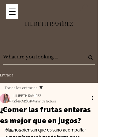
LILIBETH RAMÍREZ
Entrada
Todas las entradas
LILIBETH RAMIREZ
Todas las entradas
25 sept 2018
4 min de lectura
¿Comer las frutas enteras
Desayunos
es mejor que en jugos?
Postres
Muchos piensan que es sano acompañar 
Almuerzos
sus comidas con jugos de frutas, pero 