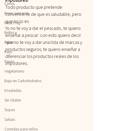
Cenas
Todo producto que pretende 
Menu semanal
convencerte de que es saludable, pero 
que no lo es.
Meal Prep
Yo no te voy a dar el pescado, te quiero 
Belleza
enseñar a pescar: con esto quiero decir 
que no te voy a dar una lista de marcas y 
Paleo
productos seguros; te quiero enseñar a 
Keto
diferenciar los productos reales de los 
Panes
impostores.
Vegetariano
Baja en Carbohidratos
Ensaladas
Sin Gluten
Sopas
Salsas
Comidas para niños