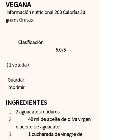
VEGANA 
 Información nutricional 200 Calorías 20 
grams Grasas  
	Clasificación 				
				5.0/5
 ( 1 votada )    
 Guardar
 Imprimir
INGREDIENTES  
2 aguacates maduros 
 	40 ml de aceite de oliva virgen 
o aceite de aguacate 
 	1 cucharada de vinagre de 