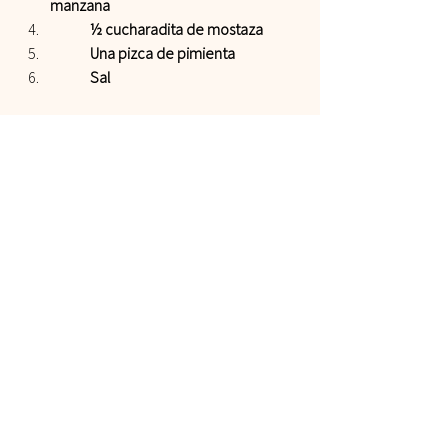
manzana 
 	½ cucharadita de mostaza 
 	Una pizca de pimienta 
 	Sal   
INSTRUCCIONES 
Coloca los aguacates previamente 
pelados en la licuadora y procesa
A medida que se procesa agrega 
poco a poco el aceite hasta que se 
convierta en mayonesa
Al final agregamos el vinagre y la 
mostaza, sal y pimienta siempre 
manteniendo la mayonesa en 
movimiento para que quede 
cremosa.    
  ¿Hiciste esta receta? 
¿Cómo te fue con mis recetas? Etiquétame 