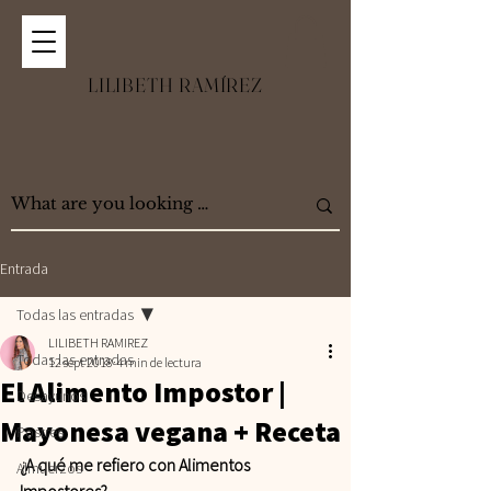
LILIBETH RAMÍREZ
Entrada
Todas las entradas
LILIBETH RAMIREZ
Todas las entradas
12 sept 2018
4 min de lectura
El Alimento Impostor |
Desayunos
Mayonesa vegana + Receta
Postres
¿A qué me refiero con Alimentos 
Almuerzos
Impostores?