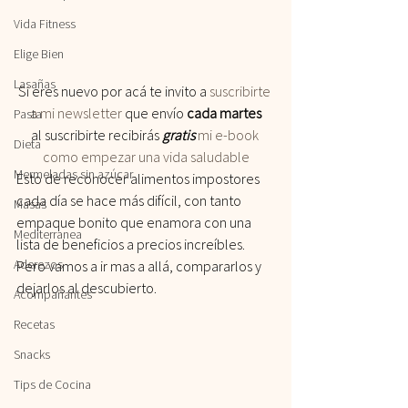
Vida Fitness
Elige Bien
Lasañas
Si eres nuevo por acá te invito a
 suscribirte 
a mi newsletter
 que envío 
cada martes
Pasta
al suscribirte recibirás
 gratis
 mi e-book 
Dieta
como empezar una vida saludable
Mermeladas sin azúcar
Esto de reconocer alimentos impostores 
cada día se hace más difícil, con tanto 
Masas
empaque bonito que enamora con una 
Mediterranea
lista de beneficios a precios increíbles. 
Aderezos
Pero vamos a ir mas a allá, compararlos y 
dejarlos al descubierto.
Acompañantes
Recetas
Snacks
Tips de Cocina