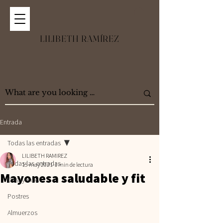
LILIBETH RAMÍREZ
Entrada
Todas las entradas
LILIBETH RAMIREZ
Todas las entradas
15 may 2021
1 min de lectura
Mayonesa saludable y fit
Desayunos
Postres
Almuerzos