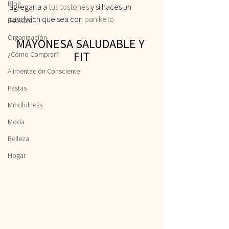
Blog
agregarla a 
tus tostones
 y si haces un 
sandwich que sea con 
pan keto 
Bebidas
Organización
MAYONESA SALUDABLE Y 
FIT
¿Cómo Comprar?
Alimentación Consciente
Pastas
Mindfulness
Moda
Belleza
Hogar