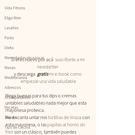
Vida Fitness
Elige Bien
Lasañas
Pasta
Dieta
Mermeladas sin azúcar
Si eres nuevo por acá 
 suscríbete a mi 
newsletter
Masas
y descarga 
 gratis
 mi e-book como 
Mediterranea
empezar una vida saludable
Aderezos
Mega buenas para tus dips o cremas 
Acompañantes
untables saludables nada mejor que esta 
Recetas
mayonesa proteica.
Me encanta untar mis 
tortillas de linaza
 con 
Snacks
esta mayonesa, o las 
papitas al horno sin 
Tips de Cocina
freir
 son un clásico, también puedes 