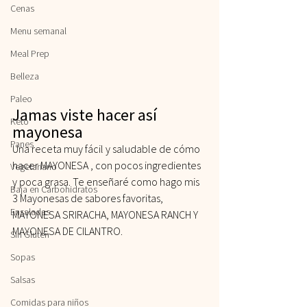
Cenas
Menu semanal
Meal Prep
Belleza
Paleo
Jamas viste hacer así 
Keto
mayonesa
Panes
Una receta muy fácil y saludable de cómo 
hacer MAYONESA , con pocos ingredientes 
Vegetariano
y poca grasa. Te enseñaré como hago mis 
Baja en Carbohidratos
3 Mayonesas de sabores favoritas, 
Ensaladas
MAYONESA SRIRACHA, MAYONESA RANCH Y 
MAYONESA DE CILANTRO.
Sin Gluten
Sopas
Salsas
Comidas para niños