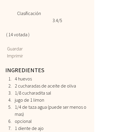
	Clasificación 				
				3.4/5
 ( 14 votada )    
 Guardar
 Imprimir
INGREDIENTES  
4 huevos 
2 cucharadas de aceite de oliva 
1/8 cucharadita sal 
jugo de 1 limon 
1/4 de taza agua (puede ser menos o 
mas) 
opcional 
1 diente de ajo   