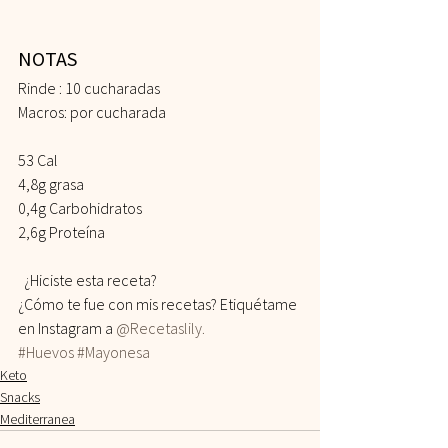
NOTAS 
Rinde : 10 cucharadas
Macros: por cucharada
53 Cal
4,8g grasa
0,4g Carbohidratos
2,6g Proteína    
  ¿Hiciste esta receta? 
¿Cómo te fue con mis recetas? Etiquétame 
en Instagram a 
@Recetaslily.
#Huevos
#Mayonesa
Keto
Snacks
Mediterranea