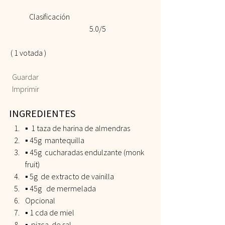
	Clasificación 				
				5.0/5
 ( 1 votada )    
 Guardar
 Imprimir
INGREDIENTES  
▪️  1 taza de harina de almendras 
▪️ 45g  mantequilla 
▪️ 45g  cucharadas endulzante (monk 
fruit) 
▪️ 5g  de extracto de vainilla 
▪️ 45g   de mermelada 
Opcional 
▪️ 1 cda de miel 
▪️  pizca  de sal   