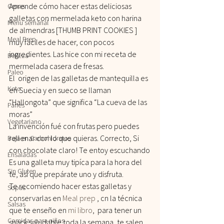
Aprende cómo hacer estas deliciosas 
Cenas
galletas con mermelada keto con harina 
Menu semanal
de almendras [THUMB PRINT COOKIES ] 
Meal Prep
muy fáciles de hacer, con pocos 
ingredientes. Las hice con mi receta de 
Belleza
mermelada casera de fresas.
Paleo
El  origen de las galletas de mantequilla es 
Keto
en Suecia y en sueco se llaman 
“Hallongota” que significa “La cueva de las 
Panes
moras”
Vegetariano
La invención fué con frutas pero puedes 
rellenar con lo que quieras. Correcto, Si 
Baja en Carbohidratos
con chocolate claro! Te entoy escuchando
Ensaladas
Es una galleta muy tipíca para la hora del 
Sin Gluten
te, así que prepárate uno y disfruta.
Te recomiendo hacer estas galletas y 
Sopas
conservarlas en
 Meal prep
 , cn la técnica 
Salsas
que te enseño en 
mi libro
,  para tener un 
Comidas para niños
snack saludable toda la semana, te salen 