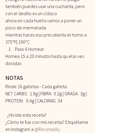
también puedes usar una cucharita, pero 
con el dedito es un clásico
ahora en cada huella vamos a poner un 
poco de mermelada
mientras haces eso precalienta el horno a 
375°F| 190°C
Paso 6 Hornear
Hornea 15 a 20 minutos hasta qu elas ves 
doradas  
NOTAS 
Rinde 16 galletas - Cada galleta:
NET CARBS:  1.9g | FIBRA:  0.2g | GRASA:  3g | 
PROTEIN:   0.4g | CALORIAS: 34    
  ¿Hiciste esta receta? 
¿Cómo te fue con mis recetas? Etiquétame 
en Instagram a 
@Recetaslily.