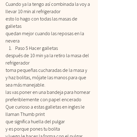
Cuando ya la tengo así combinada la voy a 
llevar 10 min al refrigerador
esto lo hago con todas las masas de 
galletas
quedan mejor cuando las reposas en la 
nevera
Paso 5 Hacer galletas
después de 10 min ya la retiro la masa del 
refrigerador
toma pequeñas cucharadas de la masa y
y haz bolitas, mójate las manos para que 
sea más manejable.
las vas poner en una bandeja para hornear 
preferiblemente con papel encerado
Que curioso a estas galletas en ingles le 
llaman Thumb print
que significa huella del pulgar
y es porque pones tu bolita
y luego le haces la forma con el pulgar