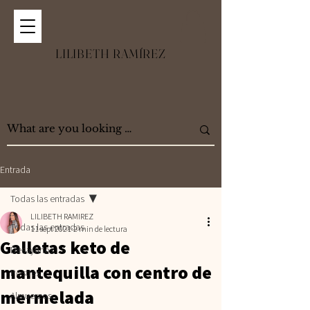
LILIBETH RAMÍREZ
Entrada
Todas las entradas
LILIBETH RAMIREZ
Todas las entradas
11 sept 2021
2 min de lectura
Galletas keto de
Desayunos
mantequilla con centro de
Postres
mermelada
Almuerzos