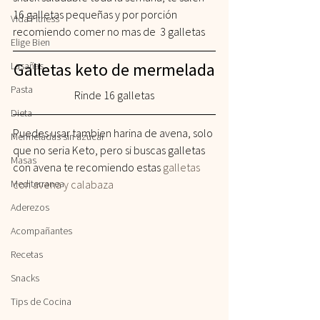
16 galletas pequeñas y por porción 
Vida Fitness
recomiendo comer no mas de  3 galletas
Elige Bien
Galletas keto de mermelada
Lasañas
Pasta
Rinde 16 galletas
Dieta
Puedes usar tambien harina de avena, solo 
Mermeladas sin azúcar
que no seria Keto, pero si buscas galletas 
Masas
con avena te recomiendo estas 
galletas  
Mediterranea
con avena y calabaza 
Aderezos
Acompañantes
Recetas
Snacks
Tips de Cocina