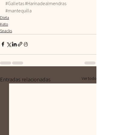
#Galletas
#Harinadealmendras
#mantequilla
Dieta
Keto
Snacks
Ver todo
Entradas relacionadas