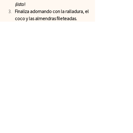
¡listo!
Finaliza adornando con la ralladura, el 
coco y las almendras fileteadas.    
  ¿Hiciste esta receta? 
¿Cómo te fue con mis recetas? Etiquétame 
en Instagram a 
@Recetaslily.
#Chocolate
#PostresSinHorno
#Mousse
Recetas
Snacks
Postres
Ver todo
Entradas relacionadas