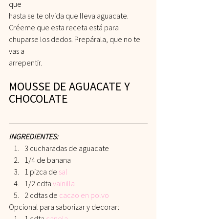
que
hasta se te olvida que lleva aguacate.
Créeme que esta receta está para 
chuparse los dedos. Prepárala, que no te 
vas a
arrepentir.
MOUSSE DE AGUACATE Y 
CHOCOLATE
INGREDIENTES:
3 cucharadas de aguacate
1/4 de banana
1 pizca de 
sal
1/2 cdta 
vainilla
2 cdtas de
cacao en polvo
Opcional para saborizar y decorar:
1 cdta 
canela