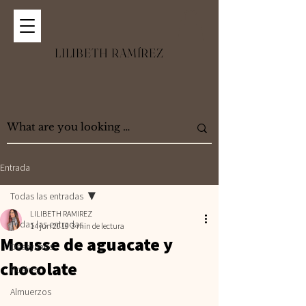
LILIBETH RAMÍREZ
Entrada
Todas las entradas
LILIBETH RAMIREZ
Todas las entradas
14 jun 2019
3 min de lectura
Mousse de aguacate y
Desayunos
chocolate
Postres
Almuerzos