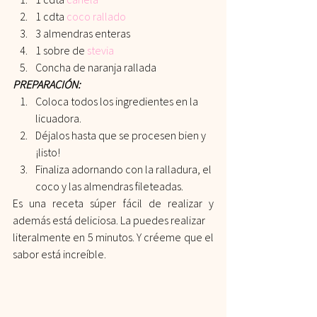
1 cdta
coco rallado
3 almendras enteras
1 sobre de
stevia
Concha de naranja rallada
PREPARACIÓN:
Coloca todos los ingredientes en la 
licuadora.
Déjalos hasta que se procesen bien y 
¡listo!
Finaliza adornando con la ralladura, el 
coco y las almendras fileteadas.
Es una receta súper fácil de realizar y 
además está deliciosa. La puedes realizar
literalmente en 5 minutos. Y créeme que el 
sabor está increíble.