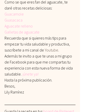
Como se que eres fan del aguacate, te 
daré otras recetas deliciosas:
Guacamole
Guasacaca
Aguacate relleno
Galletas de aguacate
Recuerda que si quieres más tips para 
empezar tu vida saludable y productiva, 
suscríbete a mi canal de 
Youtube
.
Además te invito a que te unas a mi grupo 
de Facebook para que me compartas tu 
experiencia con esta nueva forma de vida 
saludable.
¡únete ya!
Hasta la próxima publicación.
Besos,
Lily Ramírez
Guarda la receta en tus
board de Pinterest 