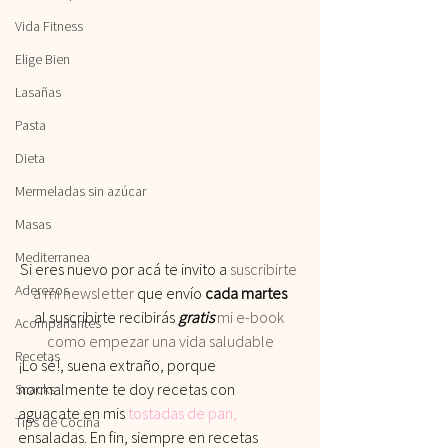
Vida Fitness
Elige Bien
Lasañas
Pasta
Dieta
Mermeladas sin azúcar
Masas
Mediterranea
Si eres nuevo por acá te invito a
 suscribirte 
Aderezos
a mi newsletter
 que envío 
cada martes
al suscribirte recibirás
 gratis
 mi e-book 
Acompañantes
como empezar una vida saludable
Recetas
¡Lo sé!, suena extraño, porque 
normalmente te doy recetas con 
Snacks
aguacate en mis 
tostadas de pan
,
Tips de Cocina
ensaladas. En fin, siempre en recetas 