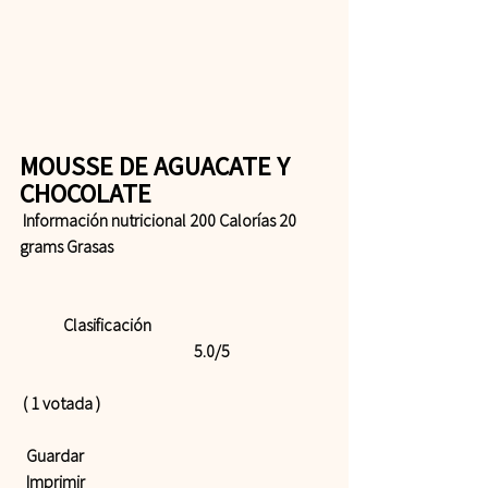
MOUSSE DE AGUACATE Y 
CHOCOLATE 
 Información nutricional 200 Calorías 20 
grams Grasas  
	Clasificación 				
				5.0/5
 ( 1 votada )    
 Guardar
 Imprimir