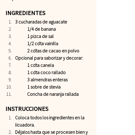
INGREDIENTES  
3 cucharadas de aguacate 
 	1/4 de banana 
 	1 pizca de sal 
 	1/2 cdta vainilla 
 	2 cdtas de cacao en polvo 
Opcional para saborizar y decorar: 
 	1 cdta canela 
 	1 cdta coco rallado 
 	3 almendras enteras 
 	1 sobre de stevia 
 	Concha de naranja rallada   
INSTRUCCIONES 
Coloca todos los ingredientes en la 
licuadora.
Déjalos hasta que se procesen bien y 