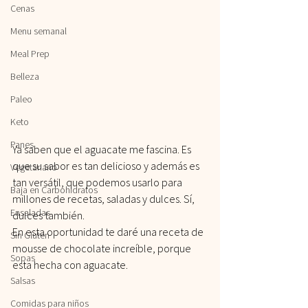
Cenas
Menu semanal
Meal Prep
Belleza
Paleo
Keto
Panes
Ya saben que el aguacate me fascina. Es 
que su sabor es tan delicioso y además es 
Vegetariano
tan versátil, que podemos usarlo para 
Baja en Carbohidratos
millones de recetas, saladas y dulces. Sí, 
Ensaladas
dulces también.
En esta oportunidad te daré una receta de 
Sin Gluten
mousse de chocolate increíble, porque 
Sopas
esta hecha con aguacate.
Salsas
Comidas para niños