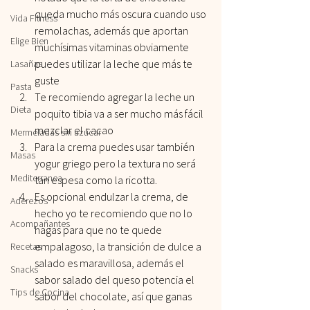
queda mucho más oscura cuando uso 
Vida Fitness
remolachas, además que aportan 
Elige Bien
muchísimas vitaminas obviamente 
puedes utilizar la leche que más te 
Lasañas
guste 
Pasta
Te recomiendo agregar la leche un 
Dieta
poquito tibia va a ser mucho más fácil 
mezclar el cacao
Mermeladas sin azúcar
Para la crema puedes usar también 
Masas
yogur griego pero la textura no será 
Mediterranea
tan espesa como la ricotta.
Es opcional endulzar la crema, de 
Aderezos
hecho yo te recomiendo que no lo 
Acompañantes
hagas para que no te quede 
empalagoso, la transición de dulce a 
Recetas
salado es maravillosa, además el 
Snacks
sabor salado del queso potencia el 
Tips de Cocina
sabor del chocolate, así que ganas 