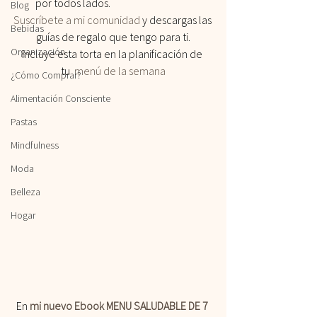
por todos lados.
Blog
Suscríbete a mi comunidad 
y descargas las 
Bebidas
guías de regalo que tengo para ti.
Organización
Incluye esta torta en la planificación de 
tu  
menú de la semana
¿Cómo Comprar?
Alimentación Consciente
Pastas
Mindfulness
Moda
Belleza
Hogar
En 
mi nuevo Ebook MENU SALUDABLE DE 7 