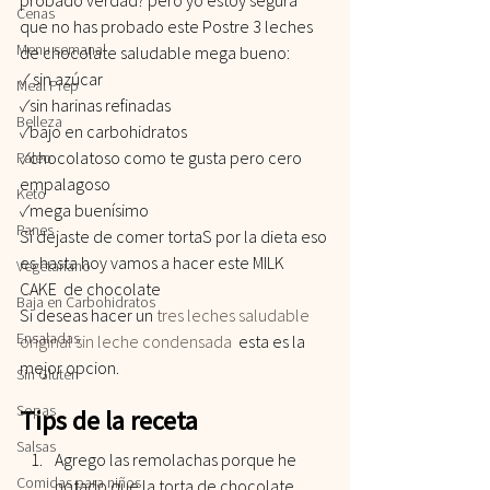
Cenas
que no has probado este Postre 3 leches 
Menu semanal
de chocolate saludable mega bueno:
✓ sin azúcar 
Meal Prep
✓sin harinas refinadas 
Belleza
✓bajo en carbohidratos 
✓chocolatoso como te gusta pero cero 
Paleo
empalagoso
Keto
✓mega buenísimo 
Panes
Sí dejaste de comer tortaS por la dieta eso 
es hasta hoy vamos a hacer este MILK 
Vegetariano
CAKE  de chocolate 
Baja en Carbohidratos
Si deseas hacer un 
tres leches saludable 
Ensaladas
original sin leche condensada  
esta es la 
mejor opcion.
Sin Gluten
Sopas
Tips de la receta
Salsas
Agrego las remolachas porque he 
Comidas para niños
notado que la torta de chocolate 