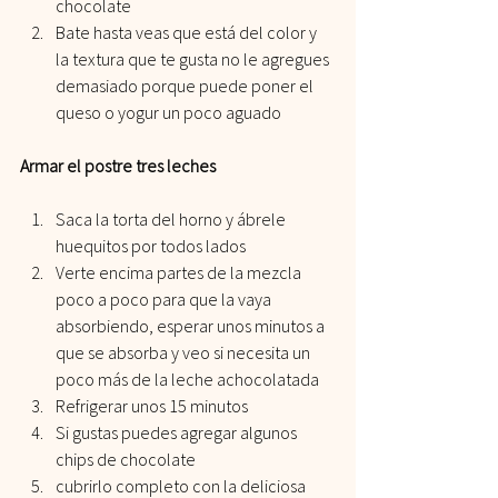
chocolate
Bate hasta veas que está del color y 
la textura que te gusta no le agregues 
demasiado porque puede poner el 
queso o yogur un poco aguado
Armar el postre tres leches
Saca la torta del horno y ábrele 
huequitos por todos lados 
Verte encima partes de la mezcla 
poco a poco para que la vaya 
absorbiendo, esperar unos minutos a 
que se absorba y veo si necesita un 
poco más de la leche achocolatada 
Refrigerar unos 15 minutos 
Si gustas puedes agregar algunos 
chips de chocolate
cubrirlo completo con la deliciosa 