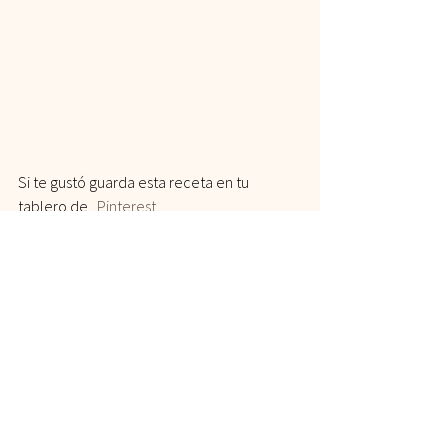
Si te gustó guarda esta receta en tu 
tablero de   
Pinterest 
Mantente al tanto de mis nuevos videos 
en 
Telegram
, únete!
seguimos en contacto en mis redes
Youtube,
Facebook
,
 Instagram 
Abrazos,
Lily
#Recetadulce
#keto
#Cacao
#recetafacil
#recetas
#Leche
#snack
#Postre
#Huevos
#Harinadealmendras
#Vegetales
#Chocolate
#RecetasMuyFaciles