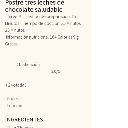
Postre tres leches de 
chocolate saludable 
   Sirve: 4    Tiempo de preparacion: 15 
Minutos    Tiempo de cocción: 25 Minutos 
25 Minutos   
 Información nutricional 164 Calorías 9 g 
Grasas  
	Clasificación 				
				5.0/5
 ( 2 votada )    
 Guardar
 Imprimir
INGREDIENTES  
▪️ 2 huevos  