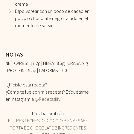
crema
Espolvorear con un poco de cacao en 
polvo o chocolate negro ralado en el 
momento de servir
NOTAS 
NET CARBS:  17.2g | FIBRA:  8.3g | GRASA: 9 g 
| PROTEIN:   9.5g | CALORIAS: 160    
  ¿Hiciste esta receta? 
¿Cómo te fue con mis recetas? Etiquétame 
en Instagram a 
@Recetaslily.
Prueba también
EL TRES LECHES DE COCO O BIENMESABE
TORTA DE CHOCOLATE 2 INGREDIENTES