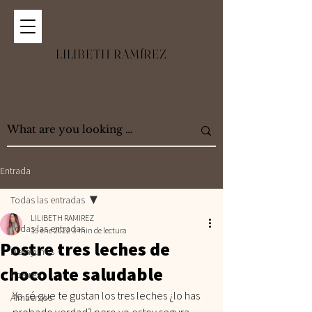
LILIBETH RAMÍREZ
Entrada
Todas las entradas
LILIBETH RAMIREZ
Todas las entradas
15 ene 2022
3 min de lectura
Postre tres leches de
Desayunos
chocolate saludable
Postres
Yo sé que te gustan los tres leches ¿lo has 
Almuerzos
probado verdad? pero yo estoy segura 