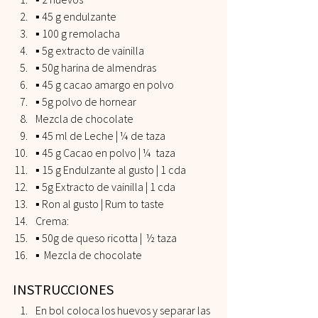
▪️ 45 g endulzante  
▪️ 100 g remolacha  
▪️ 5g extracto de vainilla  
▪️ 50g harina de almendras  
▪️ 45 g cacao amargo en polvo  
▪️ 5g polvo de hornear  
Mezcla de chocolate 
▪️ 45 ml de Leche | ¼ de taza  
▪️ 45 g Cacao en polvo | ¼  taza 
▪️ 15 g Endulzante al gusto | 1 cda 
▪️ 5g Extracto de vainilla | 1 cda 
▪️ Ron al gusto | Rum to taste 
Crema: 
▪️ 50g de queso ricotta |  ½ taza 
▪️  Mezcla de chocolate   
INSTRUCCIONES 
En bol coloca los huevos y separar las 