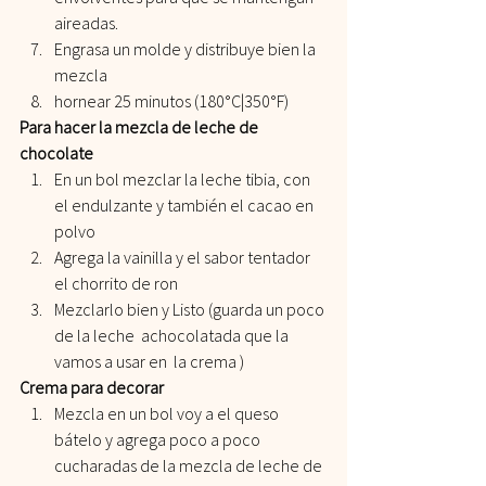
aireadas.
Engrasa un molde y distribuye bien la 
mezcla 
hornear 25 minutos (180°C|350°F)
Para hacer la mezcla de leche de 
chocolate 
En un bol mezclar la leche tibia, con 
el endulzante y también el cacao en 
polvo
Agrega la vainilla y el sabor tentador 
el chorrito de ron 
Mezclarlo bien y Listo (guarda un poco 
de la leche  achocolatada que la 
vamos a usar en  la crema )
Crema para decorar 
Mezcla en un bol voy a el queso 
bátelo y agrega poco a poco 
cucharadas de la mezcla de leche de 