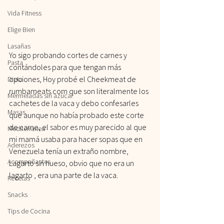
Vida Fitness
Elige Bien
Lasañas
Yo sigo probando cortes de carnes y 
Pasta
contándoles para que tengan más 
opciones, Hoy probé el Cheekmeat de 
Dieta
rumbameats.com que son literalmente los 
Mermeladas sin azúcar
cachetes de la vaca y debo confesarles 
Masas
que aunque no había probado este corte 
de carne, el sabor es muy parecido al que 
Mediterranea
mi mamá usaba para hacer sopas que en 
Aderezos
Venezuela tenía un extraño nombre, 
Acompañantes
Lagarto sin hueso, obvio que no era un 
lagarto , era una parte de la vaca.
Recetas
Snacks
Tips de Cocina