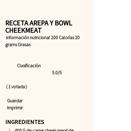
RECETA AREPA Y BOWL 
CHEEKMEAT 
 Información nutricional 200 Calorías 20 
grams Grasas  
	Clasificación 				
				5.0/5
 ( 1 votada )    
 Guardar
 Imprimir
INGREDIENTES  
400 G de carne cheek meat de 