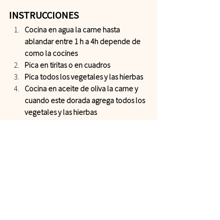
INSTRUCCIONES 
Cocina en agua la carne hasta 
ablandar entre 1 h a 4h depende de 
como la cocines
Pica en tiritas o en cuadros
Pica todos los vegetales y las hierbas
Cocina en aceite de oliva la carne y 
cuando este dorada agrega todos los 
vegetales y las hierbas
Condimenta con las especias
Agrega el caldo y cocina hasta que se 
combinen los sabores
Sírvela como relleno de una arepa 
de harina de maíz o en un bowl 
acompañada de arroz, espinaca y 
aguacate    
  ¿Hiciste esta receta? 