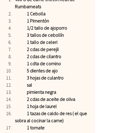
Rumbameats 
 	1 Cebolla 
 	1 Pimentón 
 	1/2 tallo de ajoporro 
 	3 tallos de cebollín 
 	1 tallo de celeri 
 	2 cdas de perejil 
 	2 cdas de cilantro 
 	1 cdta de comino 
 	5 dientes de ajo 
 	3 hojas de culantro 
 	sal 
 	pimienta negra 
 	2 cdas de aceite de oliva 
 	1 hoja de laurel 
 	1 tazas de caldo de res ( el que 
sobra al cocinar la carne) 
 	1 tomate   