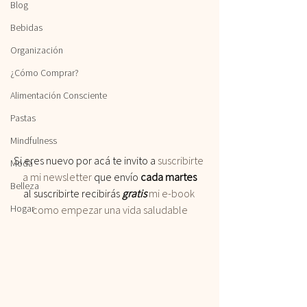
Blog
Bebidas
Organización
¿Cómo Comprar?
Alimentación Consciente
Pastas
Mindfulness
Si eres nuevo por acá te invito a
 suscribirte 
Moda
a mi newsletter
 que envío 
cada martes
Belleza
al suscribirte recibirás
 gratis
 mi e-book 
Hogar
como empezar una vida saludable