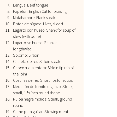
Lengua: Beef tongue
Papelón: English Cut for braising
Matahambre: Flank steak
Bistec de hígado: Liver, sliced
Lagarto con hueso: Shank for soup of 
stew (with bone)
Lagarto sin hueso: Shank cut 
lengthwise
Solomo: Sirloin
Chuleta de res: Sirloin steak
Chocozuela entera: Sirloin tip (tip of 
the loin)
Costillas de res: Short ribs for soups
Medallón de lomito o ganzo: Steak, 
small, 1 ½ inch round shape
Pulpa negra molida: Steak, ground 
round
Carne para guisar: Stewing meat