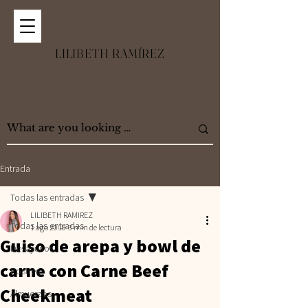
LILIBETH RAMÍREZ
Entrada
Todas las entradas
LILIBETH RAMIREZ
Todas las entradas
1 ago 2018
3 min de lectura
Guiso de arepa y bowl de
Desayunos
carne con Carne Beef
Postres
Cheekmeat
Almuerzos