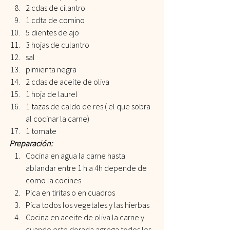
2 cdas de cilantro
1 cdta de comino
5 dientes de ajo
3 hojas de culantro
sal
pimienta negra
2 cdas de aceite de oliva
1 hoja de laurel
1 tazas de caldo de res ( el que sobra 
al cocinar la carne)
1 tomate
Preparación:
Cocina en agua la carne hasta 
ablandar entre 1 h a 4h depende de 
como la cocines
Pica en tiritas o en cuadros
Pica todos los vegetales y las hierbas
Cocina en aceite de oliva la carne y 
cuando este dorada agrega todos los 