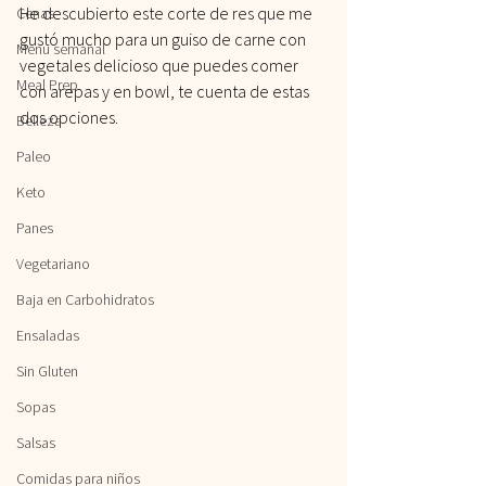
He descubierto este corte de res que me 
Cenas
gustó mucho para un guiso de carne con 
Menu semanal
vegetales delicioso que puedes comer 
Meal Prep
con arepas y en bowl, te cuenta de estas 
dos opciones.
Belleza
Paleo
Keto
Panes
Vegetariano
Baja en Carbohidratos
Ensaladas
Sin Gluten
Sopas
Salsas
Comidas para niños